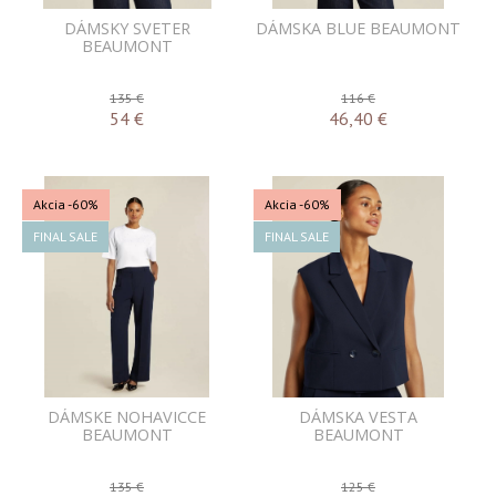
DÁMSKY SVETER
DÁMSKA BLUE BEAUMONT
BEAUMONT
135 €
116 €
54
€
46,40
€
Akcia
-60%
Akcia
-60%
FINAL SALE
FINAL SALE
DÁMSKE NOHAVICCE
DÁMSKA VESTA
BEAUMONT
BEAUMONT
135 €
125 €