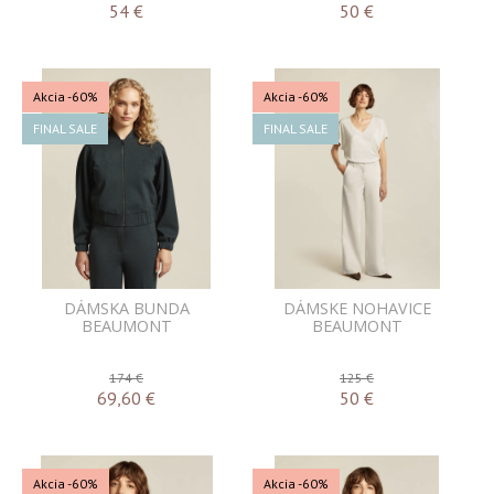
54
€
50
€
Akcia
-60%
Akcia
-60%
FINAL SALE
FINAL SALE
DÁMSKA BUNDA
DÁMSKE NOHAVICE
BEAUMONT
BEAUMONT
174 €
125 €
69,60
€
50
€
Akcia
-60%
Akcia
-60%