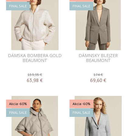
FINAL SALE
FINAL SALE
DÁMSKA BOMBERA GOLD
DÁMNSKY BLEJZER
BEAUMONT
BEAUMONT
159,95 €
174 €
63,98
€
69,60
€
Akcia
-60%
Akcia
-60%
FINAL SALE
FINAL SALE