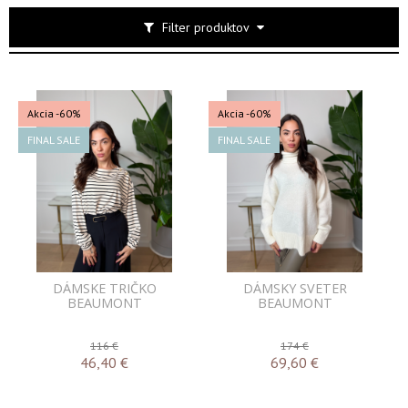
Filter produktov
Akcia
-60%
Akcia
-60%
FINAL SALE
FINAL SALE
DÁMSKE TRIČKO
DÁMSKY SVETER
BEAUMONT
BEAUMONT
116 €
174 €
46,40
€
69,60
€