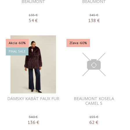
BEAUMONT
BEAUMONT
135 €
345 €
54
€
138
€
Akcia
-60%
Zľava -60%
FINAL SALE
DÁMSKY KABÁT FAUX FUR
BEAUMONT KOSELA
CAMEL S
340 €
155 €
136
€
62
€