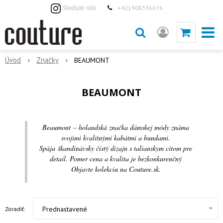
+421908336676
Sledujte nás
Úvod
Značky
BEAUMONT
BEAUMONT
Beaumont – holandská značka dámskej módy známa
svojimi kvalitnými kabátmi a bundami.
Spája škandinávsky čistý dizajn s talianskym citom pre
detail. Pomer cena a kvalita je bezkonkurenčný
Objavte kolekciu na Couture.sk.
Prednastavené
Zoradiť: