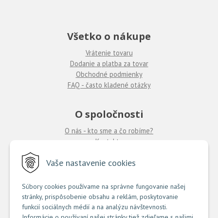
Všetko o nákupe
Vrátenie tovaru
Dodanie a platba za tovar
Obchodné podmienky
FAQ - často kladené otázky
O spoločnosti
O nás - kto sme a čo robíme?
Kontakty
Ponuka práce
u nás
Vaše nastavenie cookies
Predajne COUTURE
Súbory cookies používame na správne fungovanie našej
stránky, prispôsobenie obsahu a reklám, poskytovanie
TU nájdete zoznam našich predajní
funkcií sociálnych médií a na analýzu návštevnosti.
Informácie o používaní našej stránky tiež zdieľame s našimi