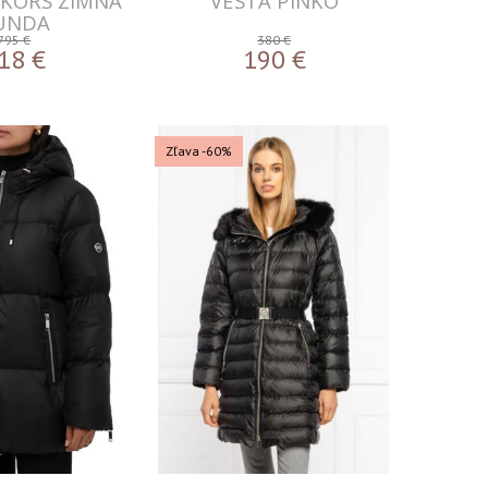
 KORS ZIMNÁ
VESTA PINKO
UNDA
795 €
380 €
18
€
190
€
Zľava -60%