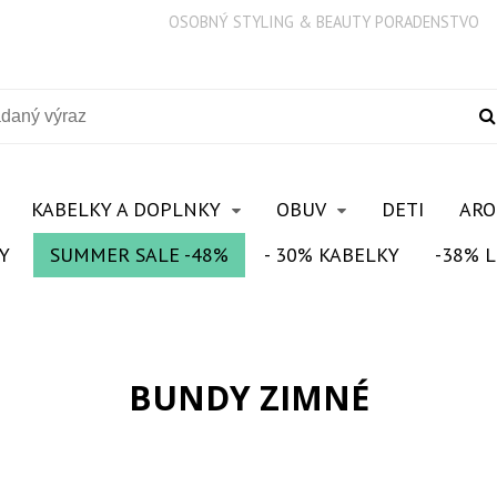
OSOBNÝ STYLING & BEAUTY PORADENSTVO
KABELKY A DOPLNKY
OBUV
DETI
AR
Y
SUMMER SALE -48%
- 30% KABELKY
-38% L
BUNDY ZIMNÉ