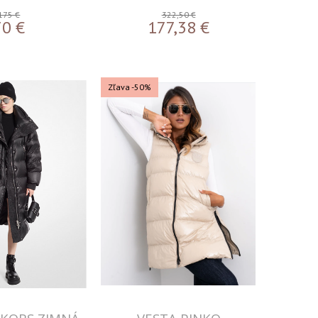
175 €
322,50 €
70
€
177,38
€
Zľava -50%