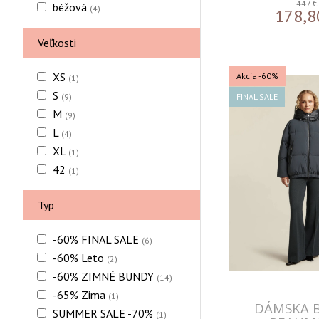
447 €
béžová
(4)
178,8
Veľkosti
XS
Akcia
-60%
(1)
S
(9)
FINAL SALE
M
(9)
L
(4)
XL
(1)
42
(1)
Typ
-60% FINAL SALE
(6)
-60% Leto
(2)
-60% ZIMNÉ BUNDY
(14)
-65% Zima
(1)
DÁMSKA 
SUMMER SALE -70%
(1)