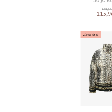
LIU JO 
289,90
115,9
Zľava -65%