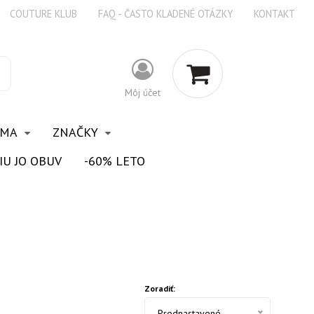
COUTURE KLUB
FAQ - ČASTO KLADENÉ OTÁZKY
KONTAKT
Môj účet
OMA
ZNAČKY
IU JO OBUV
-60% LETO
Zoradiť:
Prednastavené