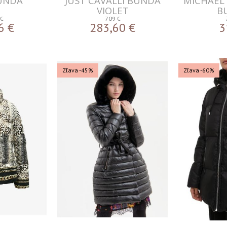
BUNDA
JUST CAVALLI BUNDA
MICHAEL
VIOLET
B
 €
709 €
6
€
283,60
€
3
Zľava -45%
Zľava -60%