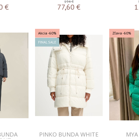
194 €
0
€
77,60
€
1
Akcia
-60%
Zľava -60%
FINAL SALE
BUNDA
PINKO BUNDA WHITE
MYA