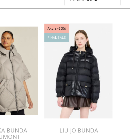
Akcia
-60%
FINAL SALE
KA BUNDA
LIU JO BUNDA
UMONT