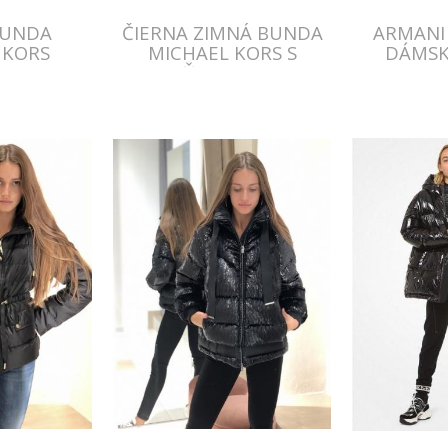
BUNDA
ČIERNA ZIMNÁ BUNDA
ARMANI
 KORS
MICHAEL KORS S
DÁMSK
KAPUCŇOU A FUTROM
B