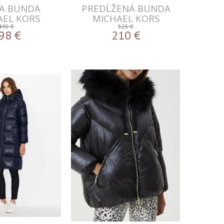
NA BUNDA
PREDĹŽENÁ BUNDA
AEL KORS
MICHAEL KORS
495 €
525 €
98
€
210
€