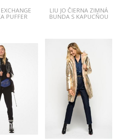
 EXCHANGE
LIU JO ČIERNA ZIMNÁ
A PUFFER
BUNDA S KAPUCŇOU
UNDA