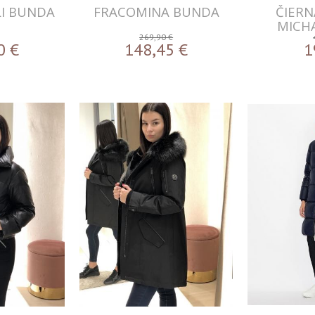
LI BUNDA
FRACOMINA BUNDA
ČIER
MICH
269,90 €
0
€
148,45
€
1