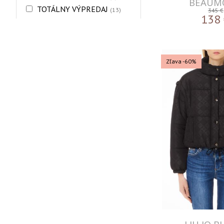
BEAUM
TOTÁLNY VÝPREDAJ
(13)
345 €
138
Zľava -60%