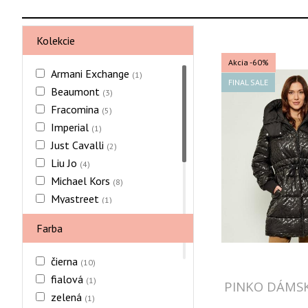
Kolekcie
Akcia
-60%
Armani Exchange
(1)
FINAL SALE
Beaumont
(3)
Fracomina
(5)
Imperial
(1)
Just Cavalli
(2)
Liu Jo
(4)
Michael Kors
(8)
Myastreet
(1)
Patrizia Pepe
(2)
Farba
Pinko
(6)
Vicolo
(1)
čierna
(10)
fialová
(1)
PINKO DÁMS
zelená
(1)