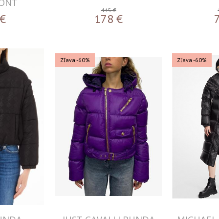
ONT
445 €
€
178
€
Zľava -60%
Zľava -60%