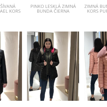
ŠÍVANÁ
PINKO LESKLÁ ZIMNÁ
ZIMNÁ BU
AEL KORS
BUNDA ČIERNA
KORS PU