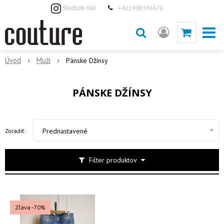
+421908336676
Sledujte nás
Úvod
Muži
Pánske Džínsy
PÁNSKE DŽÍNSY
Prednastavené
Zoradiť:
Filter produktov
Zľava -70%