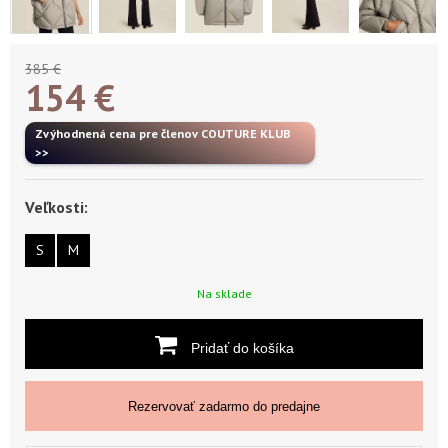
385 €
154
€
Zvýhodnená cena pre členov COUTURE KLUB
>>
Veľkosti:
S
M
Na sklade
Pridať do košíka
Rezervovať zadarmo do predajne