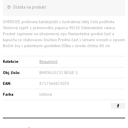
Otázka na produkt
OVERSIZE prešívaný kabát/plášť z hodvábnej látky Celá podšívka
Vnútorná výplň z prémiového páperia 90/10 Odnímateľné rukávy
Predné zapínanie na obojsmerný zips Nastaviteľná spodná časť a
kapucňa so sťahovacou šnúrkou Predná časť s lemami vreciek a zipsom
Bočné švy s patentnými gombíkmi Dĺžka v strede chrbta: 80 cm
Kolekcie:
Beaumont
Obj. čislo:
BM09620253 BEIGE S
EAN:
8717566825030
Farba
béžová