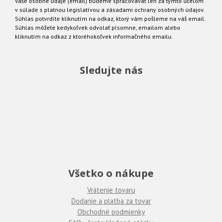
Vaše osobné údaje (email) budeme spracovávať len za týmto účelom
v súlade s platnou legislatívou a zásadami ochrany osobných údajov.
Súhlas potvrdíte kliknutím na odkaz, ktorý vám pošleme na váš email.
Súhlas môžete kedykoľvek odvolať písomne, emailom alebo
kliknutím na odkaz z ktoréhokoľvek informačného emailu.
Sledujte nás
Všetko o nákupe
Vrátenie tovaru
Dodanie a platba za tovar
Obchodné podmienky