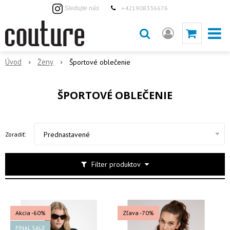
+421908336676
Sledujte nás
Úvod
Ženy
Športové oblečenie
ŠPORTOVÉ OBLEČENIE
Prednastavené
Zoradiť:
Filter produktov
Akcia
-60%
Zľava -70%
FINAL SALE