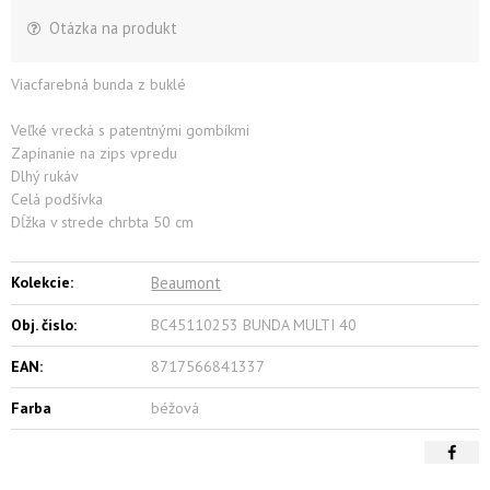
Otázka na produkt
Viacfarebná bunda z buklé
Veľké vrecká s patentnými gombíkmi
Zapínanie na zips vpredu
Dlhý rukáv
Celá podšívka
Dĺžka v strede chrbta 50 cm
Kolekcie:
Beaumont
Obj. čislo:
BC45110253 BUNDA MULTI 40
EAN:
8717566841337
Farba
béžová