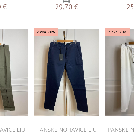
99 €
0
€
29,70
€
25
Zľava -70%
Zľava -70%
VICE LIU
PÁNSKE NOHAVICE LIU
PÁNSKE N