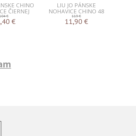
ÁNSKE CHINO
LIU JO PÁNSKE
CE ČIERNEJ
NOHAVICE CHINO 48
ARBY
104 €
119 €
,40
€
11,90
€
ram