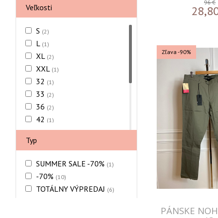
96 €
Veľkosti
28,8
S
(2)
L
(1)
Zľava -90%
XL
(2)
XXL
(1)
32
(1)
33
(2)
36
(2)
42
(1)
46
(1)
Typ
48
(2)
50
(2)
SUMMER SALE -70%
(1)
52
(3)
-70%
(10)
54
(3)
TOTÁLNY VÝPREDAJ
(6)
PÁNSKE NOHA