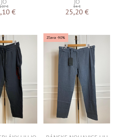
JO
JO
107 €
84 €
,10
€
25,20
€
Zľava -90%