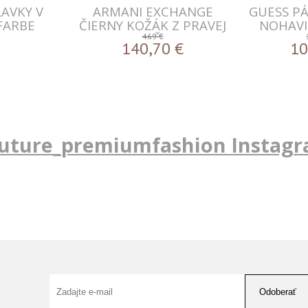
AVKY V
ARMANI EXCHANGE
GUESS P
FARBE
ČIERNY KOŽÁK Z PRAVEJ
NOHAVI
KOŽE
F
469 €
140,70
€
10
uture_premiumfashion Instag
Odoberať