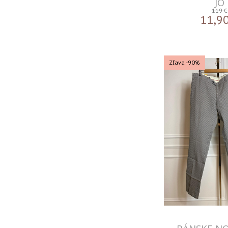
JO
119 €
11,9
Zľava -90%