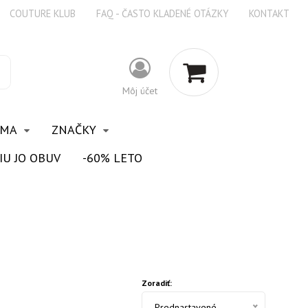
COUTURE KLUB
FAQ - ČASTO KLADENÉ OTÁZKY
KONTAKT
Môj účet
OMA
ZNAČKY
IU JO OBUV
-60% LETO
Zoradiť:
Prednastavené