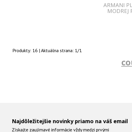
ARMANI PL
MODREJ 
Produkty:
16
| Aktuálna strana:
1
/
1
co
Najdôležitejšie novinky priamo na váš email
Získajte zaujímavé informácie vždy medzi prvými