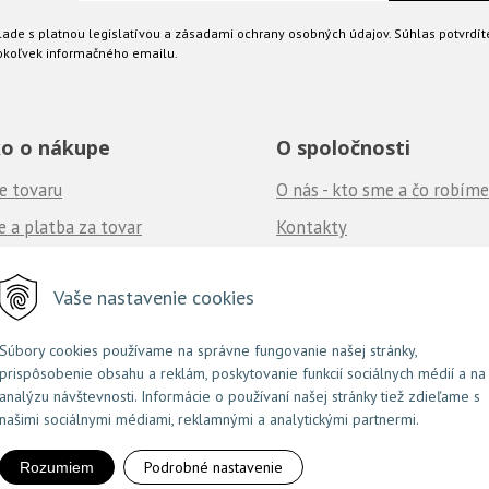
ade s platnou legislatívou a zásadami ochrany osobných údajov. Súhlas potvrdít
okoľvek informačného emailu.
o o nákupe
O spoločnosti
e tovaru
O nás - kto sme a čo robíme
 a platba za tovar
Kontakty
né podmienky
Ponuka práce
u nás
Vaše nastavenie cookies
často kladené otázky
Súbory cookies používame na správne fungovanie našej stránky,
prispôsobenie obsahu a reklám, poskytovanie funkcií sociálnych médií a na
NextShop
e-shop Pohoda Connector
NextCom s.r.o.
© 2026 Couture.sk •
&
by
analýzu návštevnosti. Informácie o používaní našej stránky tiež zdieľame s
našimi sociálnymi médiami, reklamnými a analytickými partnermi.
Podrobné nastavenie
Rozumiem