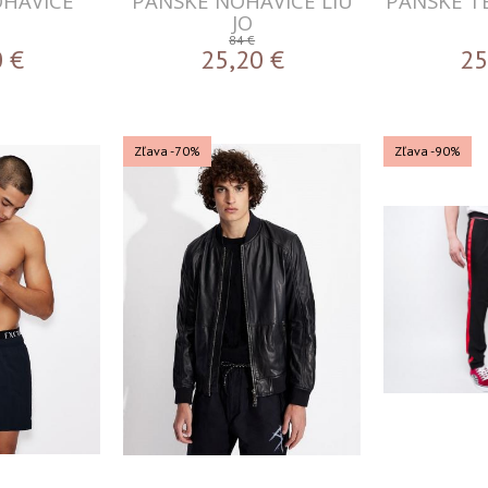
OHAVICE
PÁNSKE NOHAVICE LIU
JO
84 €
0
€
25,20
€
25
Zľava -70%
Zľava -90%