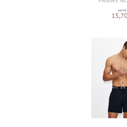
PÁNSKE N
157 €
15,7