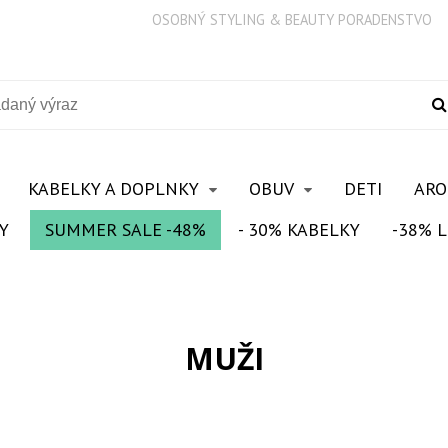
OSOBNÝ STYLING & BEAUTY PORADENSTVO
KABELKY A DOPLNKY
OBUV
DETI
AR
Y
SUMMER SALE -48%
- 30% KABELKY
-38% L
MUŽI