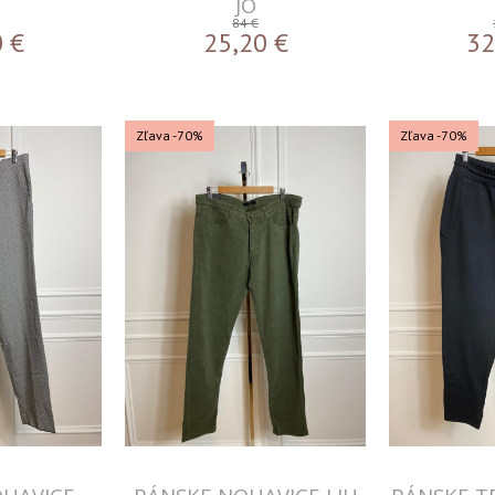
JO
84 €
0
€
25,20
€
32
Zľava -70%
Zľava -70%