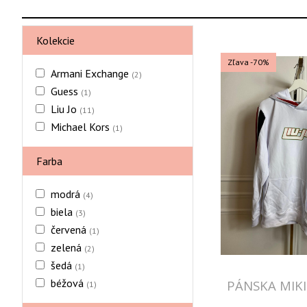
Kolekcie
Zľava -70%
Armani Exchange
(2)
Guess
(1)
Liu Jo
(11)
Michael Kors
(1)
Farba
modrá
(4)
biela
(3)
červená
(1)
zelená
(2)
šedá
(1)
béžová
PÁNSKA MIKI
(1)