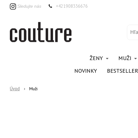
+421908336676
Sledujte nás
ŽENY
MUŽI
NOVINKY
BESTSELLER
Úvod
Muži