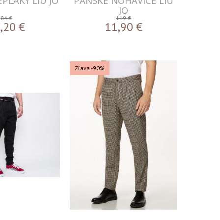
PÁNSKE TEPLÁKY LIU JO
PÁNSKE NOHAVICE LIU
JO
84 €
119 €
,20
€
11,90
€
Zľava -90%