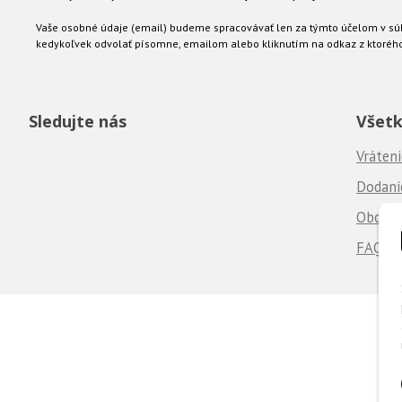
Vaše osobné údaje (email) budeme spracovávať len za týmto účelom v súl
kedykoľvek odvolať písomne, emailom alebo kliknutím na odkaz z ktoréh
Sledujte nás
Všetk
Vráteni
Dodanie
Obchod
FAQ - 