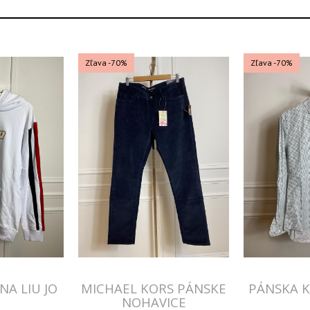
Zľava -70%
Zľava -70%
NA LIU JO
MICHAEL KORS PÁNSKE
PÁNSKA K
NOHAVICE