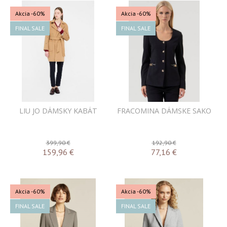
Akcia
-60%
Akcia
-60%
FINAL SALE
FINAL SALE
LIU JO DÁMSKY KABÁT
FRACOMINA DÁMSKE SAKO
399,90 €
192,90 €
159,96
€
77,16
€
Akcia
-60%
Akcia
-60%
FINAL SALE
FINAL SALE