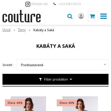
+421908336676
Sledujte nás
Úvod
Ženy
Kabáty a Saká
KABÁTY A SAKÁ
Prednastavené
Zoradiť:
Filter produktov
Zľava -48%
Zľava -48%