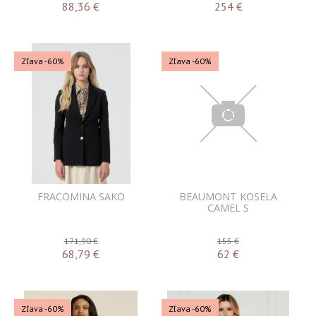
88,36
€
254
€
Zľava -60%
Zľava -60%
FRACOMINA SAKO
BEAUMONT KOSELA
CAMEL S
171,90 €
155 €
68,79
€
62
€
Zľava -60%
Zľava -60%