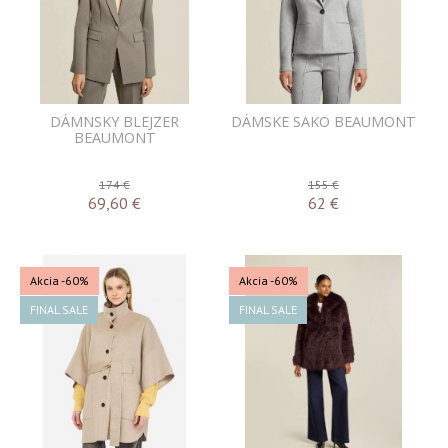
DÁMNSKY BLEJZER
DÁMSKE SAKO BEAUMONT
BEAUMONT
174 €
155 €
69,60
€
62
€
Akcia
-60%
Akcia
-60%
FINAL SALE
FINAL SALE