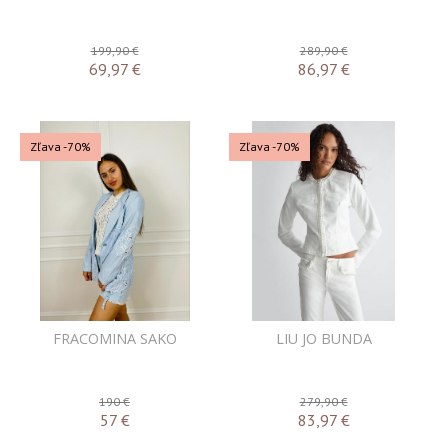
199,90 €
289,90 €
69,97
€
86,97
€
Zľava -70%
Zľava -70%
FRACOMINA SAKO
LIU JO BUNDA
190 €
279,90 €
57
€
83,97
€