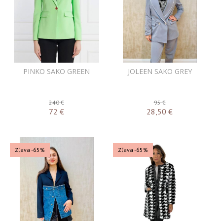
PINKO SAKO GREEN
JOLEEN SAKO GREY
240 €
95 €
72
€
28,50
€
Zľava -65%
Zľava -65%