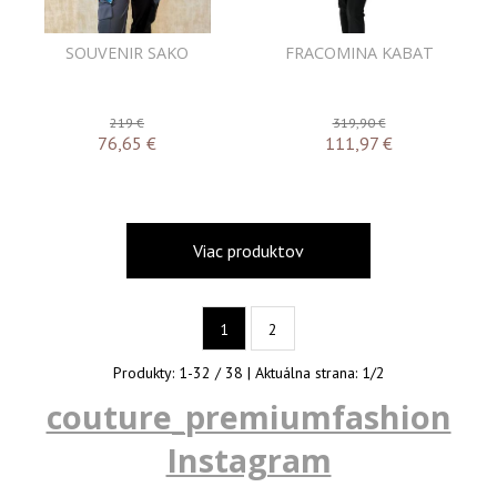
SOUVENIR SAKO
FRACOMINA KABAT
219 €
319,90 €
76,65
€
111,97
€
Viac produktov
1
2
Produkty:
1
-
32
/
38
| Aktuálna strana:
1
/
2
couture_premiumfashion
Instagram