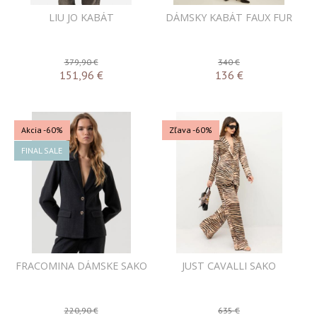
LIU JO KABÁT
DÁMSKY KABÁT FAUX FUR
379,90 €
340 €
151,96
€
136
€
Akcia
-60%
Zľava -60%
FINAL SALE
FRACOMINA DÁMSKE SAKO
JUST CAVALLI SAKO
220,90 €
635 €