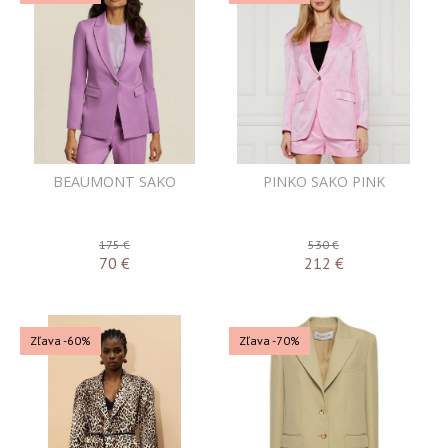
BEAUMONT SAKO
PINKO SAKO PINK
175 €
530 €
70
€
212
€
Zľava -60%
Zľava -70%