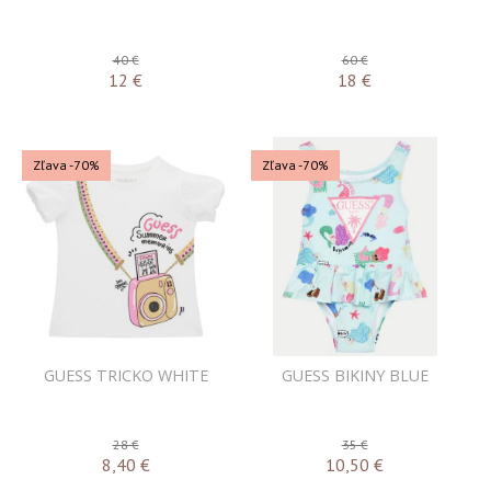
40 €
60 €
12
€
18
€
Zľava -70%
Zľava -70%
GUESS TRICKO WHITE
GUESS BIKINY BLUE
28 €
35 €
8,40
€
10,50
€