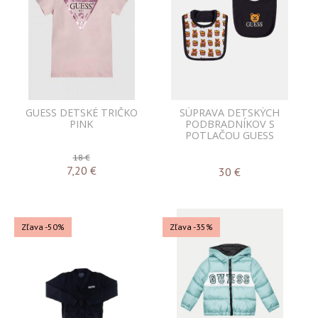
GUESS DETSKÉ TRIČKO
SÚPRAVA DETSKÝCH
PINK
PODBRADNÍKOV S
POTLAČOU GUESS
18 €
7,20
€
30
€
Zľava -50%
Zľava -35%