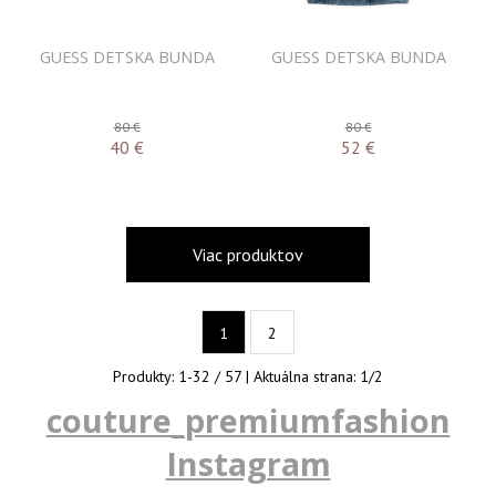
GUESS DETSKA BUNDA
GUESS DETSKA BUNDA
80 €
80 €
40
€
52
€
Viac produktov
1
2
Produkty:
1
-
32
/
57
| Aktuálna strana:
1
/
2
couture_premiumfashion
Instagram