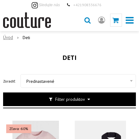
+421908336676
Sledujte nás
Úvod
Deti
DETI
Prednastavené
Zoradiť:
Filter produktov
Zľava -60%