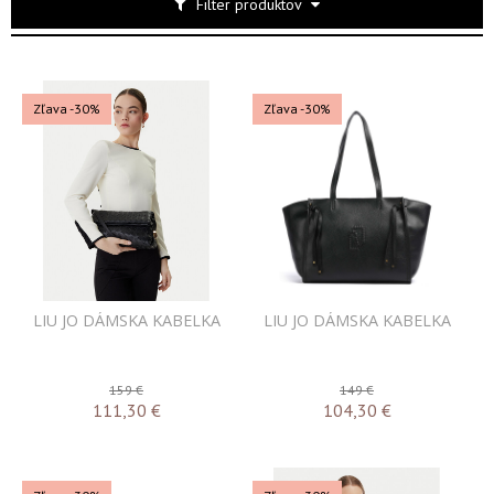
Filter produktov
Zľava -30%
Zľava -30%
LIU JO DÁMSKA KABELKA
LIU JO DÁMSKA KABELKA
159 €
149 €
111,30
€
104,30
€