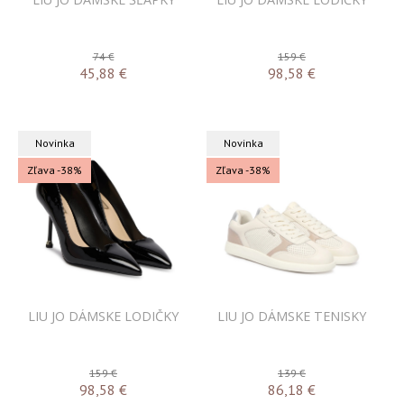
74 €
159 €
45,88
€
98,58
€
Novinka
Novinka
Zľava -38%
Zľava -38%
LIU JO DÁMSKE LODIČKY
LIU JO DÁMSKE TENISKY
159 €
139 €
98,58
€
86,18
€