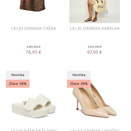
LIU JO DÁMSKA TAŠKA
LIU JO DÁMSKA KABELKA
109,90 €
139,90 €
76,93
€
97,93
€
Novinka
Novinka
Zľava -38%
Zľava -38%
LIU JO DÁMSKE ŠĽAPKY
LIU JO DÁMSKE LODIČKY