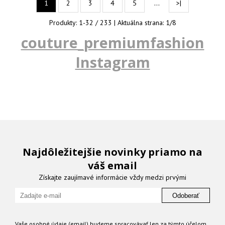
…
1
2
3
4
5
>|
Produkty:
1
-
32
/
233
| Aktuálna strana:
1
/
8
couture_premiumfashion
Instagram
Najdôležitejšie novinky priamo na
váš email
Získajte zaujímavé informácie vždy medzi prvými
Odoberať
Vaše osobné údaje (email) budeme spracovávať len za týmto účelom