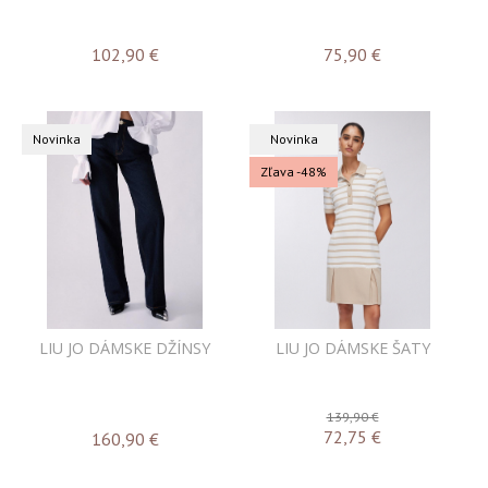
102,90
€
75,90
€
Novinka
Novinka
Zľava -48%
LIU JO DÁMSKE DŽÍNSY
LIU JO DÁMSKE ŠATY
139,90 €
72,75
€
160,90
€