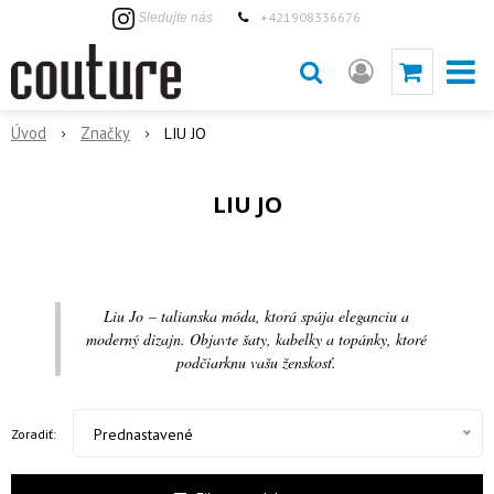
+421908336676
Sledujte nás
Úvod
Značky
LIU JO
LIU JO
Liu Jo – talianska móda, ktorá spája eleganciu a
moderný dizajn. Objavte šaty, kabelky a topánky, ktoré
podčiarknu vašu ženskosť.
Prednastavené
Zoradiť: