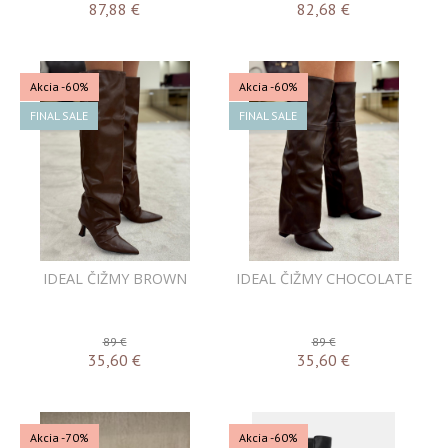
87,88
€
82,68
€
Akcia
-60%
Akcia
-60%
FINAL SALE
FINAL SALE
IDEAL ČIŽMY BROWN
IDEAL ČIŽMY CHOCOLATE
89 €
89 €
35,60
€
35,60
€
Akcia
-70%
Akcia
-60%