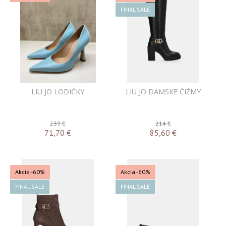
FINAL SALE
LIU JO LODIČKY
LIU JO DÁMSKE ČIŽMY
239 €
214 €
71,70
€
85,60
€
Akcia
-60%
Akcia
-60%
FINAL SALE
FINAL SALE