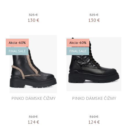
325 €
325 €
130
€
130
€
Akcia
-60%
Akcia
-60%
FINAL SALE
FINAL SALE
PINKO DÁMSKE ČIŽMY
PINKO DÁMSKE ČIŽMY
310 €
310 €
124
€
124
€