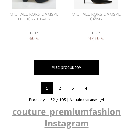
MICHAEL KORS DÁMSKE
MICHAEL KORS DÁMSKE
LODIČKY BLACK
ČIŽMY
150 €
195 €
60
€
97,50
€
Viac produktov
1
2
3
4
Produkty:
1
-
32
/
103
| Aktuálna strana:
1
/
4
couture_premiumfashion
Instagram