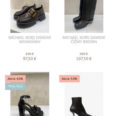
MICHAEL KORS DÁMSKE
MICHAEL KORS DÁMSKE
MOKASÍNKY
ČIŽMY BROWN
195 €
395 €
97,50
€
197,50
€
Akcia
-60%
Akcia
-50%
FINAL SALE