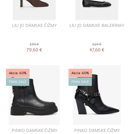
LIU JO DÁMSKE ČIŽMY
LIU JO DÁMSKE BALERÍNKY
199 €
119 €
79,60
€
47,60
€
Akcia
-60%
Akcia
-60%
FINAL SALE
FINAL SALE
PINKO DÁMSKE ČIŽMY
PINKO DÁMSKE ČIŽMY