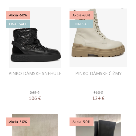
Akcia
-60%
Akcia
-60%
FINAL SALE
FINAL SALE
PINKO DÁMSKE SNEHÚLE
PINKO DÁMSKE ČIŽMY
265 €
310 €
106
€
124
€
Akcia
-50%
Akcia
-50%