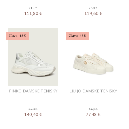
215 €
230 €
111,80
€
119,60
€
Zľava -48%
Zľava -48%
PINKO DÁMSKE TENISKY
LIU JO DÁMSKE TENISKY
270 €
149 €
140,40
€
77,48
€