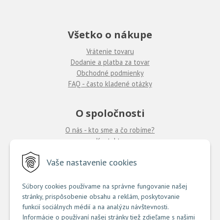
Všetko o nákupe
Vrátenie tovaru
Dodanie a platba za tovar
Obchodné podmienky
FAQ - často kladené otázky
O spoločnosti
O nás - kto sme a čo robíme?
Kontakty
Ponuka práce
u nás
Vaše nastavenie cookies
Predajne COUTURE
Súbory cookies používame na správne fungovanie našej
stránky, prispôsobenie obsahu a reklám, poskytovanie
TU nájdete zoznam našich predajní
funkcií sociálnych médií a na analýzu návštevnosti.
Informácie o používaní našej stránky tiež zdieľame s našimi