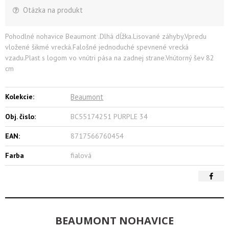
Otázka na produkt
Pohodlné nohavice Beaumont .Dlhá dĺžka.Lisované záhyby.Vpredu
vložené šikmé vrecká.Falošné jednoduché spevnené vrecká
vzadu.Plast s logom vo vnútri pása na zadnej strane.Vnútorný šev 82
cm
Kolekcie:
Beaumont
Obj. čislo:
BC55174251 PURPLE 34
EAN:
8717566760454
Farba
fialová
BEAUMONT NOHAVICE