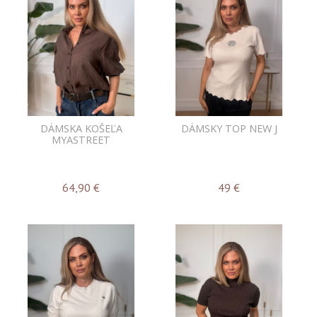
DÁMSKA KOŠEĽA
DÁMSKY TOP NEW J
MYASTREET
64,90
€
49
€