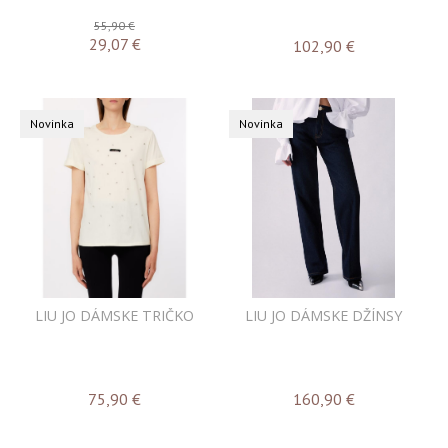
55,90 €
29,07
€
102,90
€
Novinka
Novinka
LIU JO DÁMSKE TRIČKO
LIU JO DÁMSKE DŽÍNSY
75,90
€
160,90
€