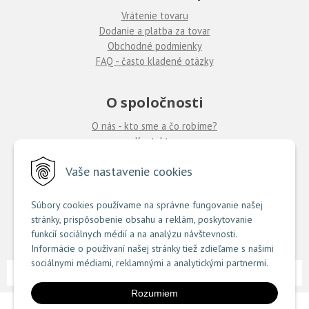
Vrátenie tovaru
Dodanie a platba za tovar
Obchodné podmienky
FAQ - často kladené otázky
O spoločnosti
O nás - kto sme a čo robíme?
Kontakty
Ponuka práce
u nás
Vaše nastavenie cookies
Predajne COUTURE
Súbory cookies používame na správne fungovanie našej
stránky, prispôsobenie obsahu a reklám, poskytovanie
TU nájdete zoznam našich predajní
funkcií sociálnych médií a na analýzu návštevnosti.
Informácie o používaní našej stránky tiež zdieľame s našimi
sociálnymi médiami, reklamnými a analytickými partnermi.
NextShop
e-shop Pohoda Connector
NextCom s.r.o.
© 2026 Couture.sk •
&
by
Rozumiem