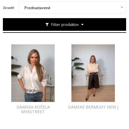
Prednastavené
Zoradiť:
Filter produktov
DÁMSKA KOŠEĽA
DÁMSKE BERMUDY NEW J
MYASTREET