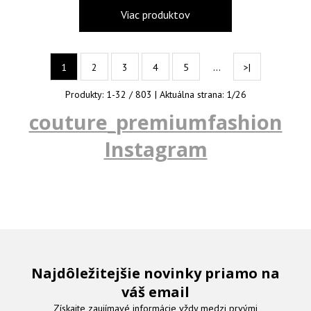
Viac produktov
…
1
2
3
4
5
>|
Produkty:
1
-
32
/
803
| Aktuálna strana:
1
/
26
couture_premiumfashion
Instagram
Najdôležitejšie novinky priamo na
váš email
Získajte zaujímavé informácie vždy medzi prvými