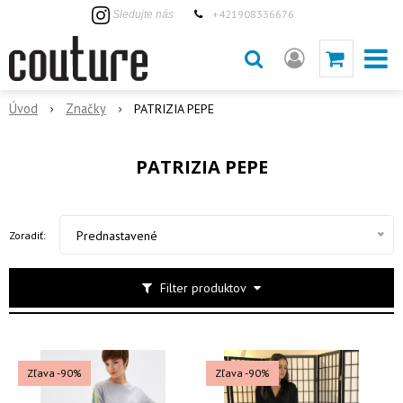
+421908336676
Sledujte nás
Úvod
Značky
PATRIZIA PEPE
PATRIZIA PEPE
Prednastavené
Zoradiť:
Filter produktov
Zľava -90%
Zľava -90%