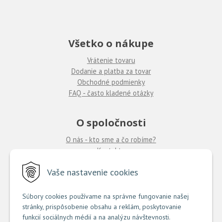
Všetko o nákupe
Vrátenie tovaru
Dodanie a platba za tovar
Obchodné podmienky
FAQ - často kladené otázky
O spoločnosti
O nás - kto sme a čo robíme?
Kontakty
Ponuka práce
u nás
Vaše nastavenie cookies
Predajne COUTURE
Súbory cookies používame na správne fungovanie našej
stránky, prispôsobenie obsahu a reklám, poskytovanie
TU nájdete zoznam našich predajní
funkcií sociálnych médií a na analýzu návštevnosti.