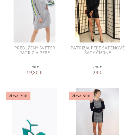
PREDĹŽENÝ SVETER
PATRIZIA PEPE SATÉNOVÉ
PATRIZIA PEPE
ŠATY ČIERNE
198 €
290 €
19,80
€
29
€
Zľava -70%
Zľava -90%