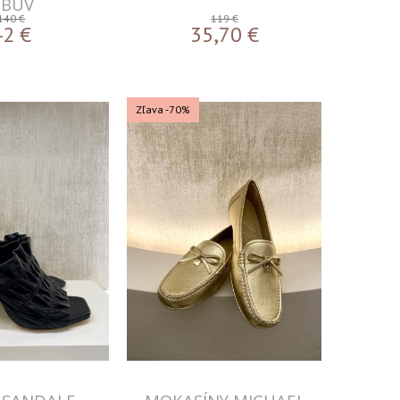
OBUV
140 €
119 €
42
€
35,70
€
Zľava -70%