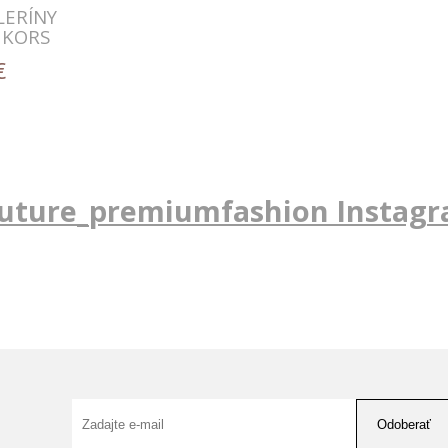
LERÍNY
 KORS
€
uture_premiumfashion Instag
Odoberať