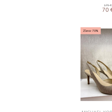
175 €
70
Zľava -70%