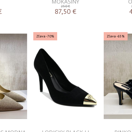
MOKASÍNY
250 €
€
87,50
€
Zľava -70%
Zľava -65%