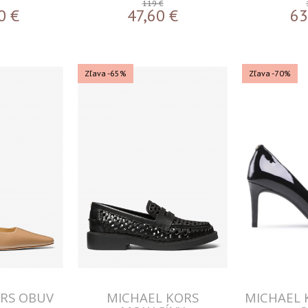
119 €
0
€
47,60
€
63
Zľava -65%
Zľava -70%
ORS OBUV
MICHAEL KORS
MICHAEL