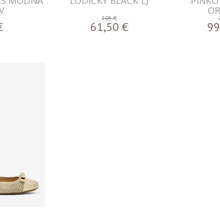
RS MODNA
LODICKY BLACK LJ
PINKO
V
O
205 €
€
61,50
€
99