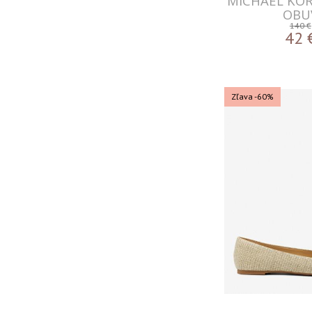
MICHAEL KO
OBU
140 €
42
Zľava -60%