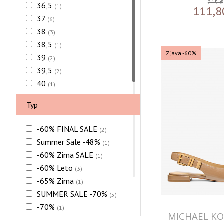
215 €
36,5
(1)
111,8
37
(6)
38
(3)
38,5
(1)
Zľava -60%
39
(2)
39,5
(2)
40
(1)
Typ
-60% FINAL SALE
(2)
Summer Sale -48%
(1)
-60% Zima SALE
(1)
-60% Leto
(3)
-65% Zima
(1)
SUMMER SALE -70%
(5)
-70%
(1)
MICHAEL K