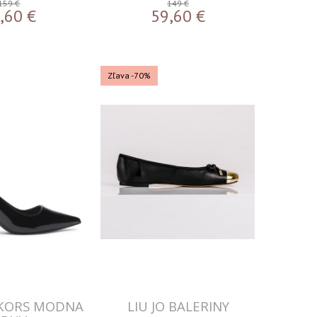
159 €
149 €
,60
€
59,60
€
Zľava -70%
 KORS MODNA
LIU JO BALERINY