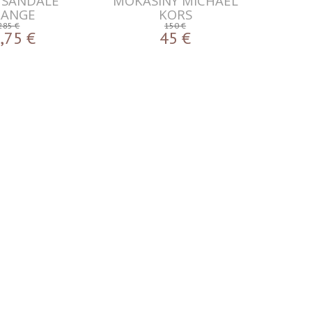
 SANDALE
MOKASÍNY MICHAEL
RANGE
KORS
285 €
150 €
,75
€
45
€