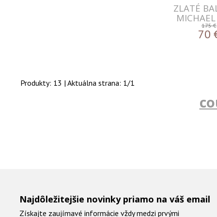
ZLATÉ BA
MICHAEL
175 €
70
Produkty:
13
| Aktuálna strana:
1
/
1
co
Najdôležitejšie novinky priamo na váš email
Získajte zaujímavé informácie vždy medzi prvými