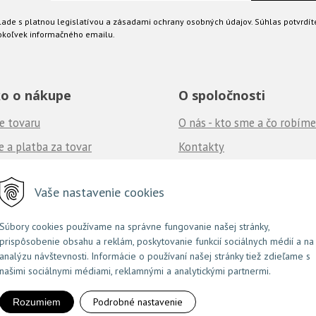
ade s platnou legislatívou a zásadami ochrany osobných údajov. Súhlas potvrdít
okoľvek informačného emailu.
o o nákupe
O spoločnosti
e tovaru
O nás - kto sme a čo robíme
 a platba za tovar
Kontakty
né podmienky
Ponuka práce
u nás
Vaše nastavenie cookies
často kladené otázky
Súbory cookies používame na správne fungovanie našej stránky,
prispôsobenie obsahu a reklám, poskytovanie funkcií sociálnych médií a na
NextShop
e-shop Pohoda Connector
NextCom s.r.o.
© 2026 Couture.sk •
&
by
analýzu návštevnosti. Informácie o používaní našej stránky tiež zdieľame s
našimi sociálnymi médiami, reklamnými a analytickými partnermi.
Podrobné nastavenie
Rozumiem