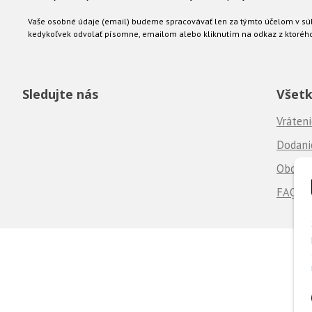
Vaše osobné údaje (email) budeme spracovávať len za týmto účelom v súl
kedykoľvek odvolať písomne, emailom alebo kliknutím na odkaz z ktoréh
Sledujte nás
Všetk
Vráteni
Dodanie
Obchod
FAQ - 