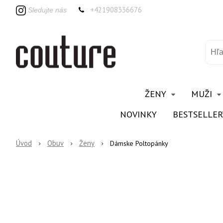
+421908336676
Sledujte nás
ŽENY
MUŽI
NOVINKY
BESTSELLER
Úvod
Obuv
Ženy
Dámske Poltopánky