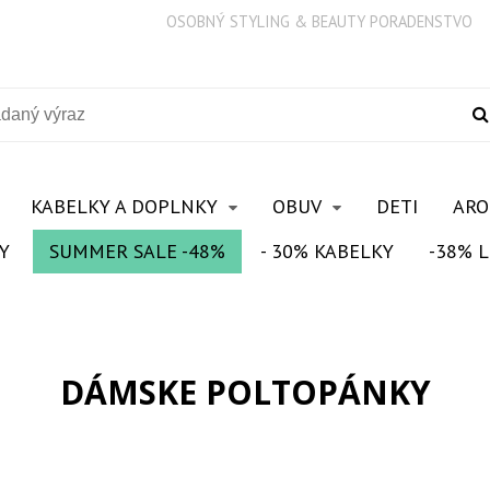
OSOBNÝ STYLING & BEAUTY PORADENSTVO
KABELKY A DOPLNKY
OBUV
DETI
AR
Y
SUMMER SALE -48%
- 30% KABELKY
-38% L
DÁMSKE POLTOPÁNKY