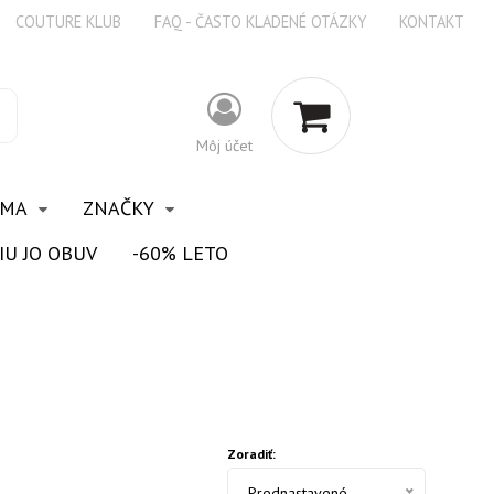
COUTURE KLUB
FAQ - ČASTO KLADENÉ OTÁZKY
KONTAKT
Môj účet
OMA
ZNAČKY
IU JO OBUV
-60% LETO
Zoradiť:
Prednastavené