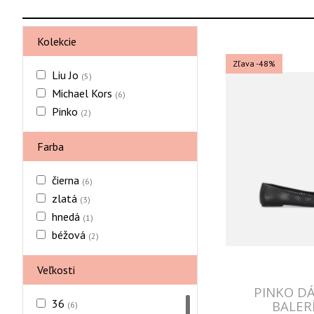
Kolekcie
Zľava -48%
Liu Jo
(5)
Michael Kors
(6)
Pinko
(2)
Farba
čierna
(6)
zlatá
(3)
hnedá
(1)
béžová
(2)
Veľkosti
PINKO D
36
BALER
(6)