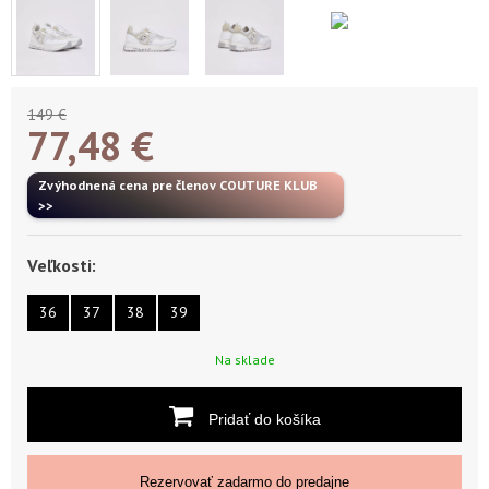
149 €
77,48
€
Zvýhodnená cena pre členov COUTURE KLUB
>>
Veľkosti:
36
37
38
39
Na sklade
Pridať do košíka
Rezervovať zadarmo do predajne