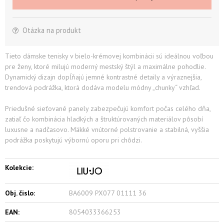
Otázka na produkt
Tieto dámske tenisky v bielo-krémovej kombinácii sú ideálnou voľbou
pre ženy, ktoré milujú moderný mestský štýl a maximálne pohodlie.
Dynamický dizajn dopĺňajú jemné kontrastné detaily a výraznejšia,
trendová podrážka, ktorá dodáva modelu módny „chunky“ vzhľad.
Priedušné sieťované panely zabezpečujú komfort počas celého dňa,
zatiaľ čo kombinácia hladkých a štruktúrovaných materiálov pôsobí
luxusne a nadčasovo. Mäkké vnútorné polstrovanie a stabilná, vyššia
podrážka poskytujú výbornú oporu pri chôdzi.
Kolekcie:
Obj. čislo:
BA6009 PX077 01111 36
EAN:
8054033366253