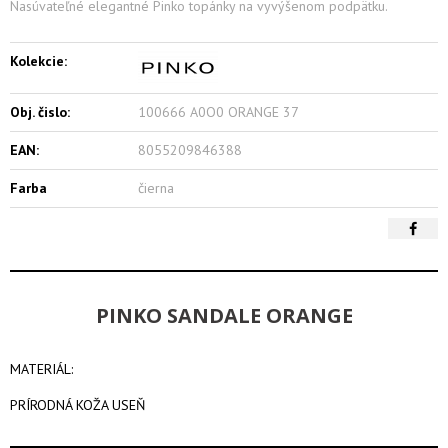
Nasúvateľné elegantné Pinko topánky na vyvýšenom podpätku.
Kolekcie:
Obj. čislo:
100666 A0O0 ORANGE 37
EAN:
8055209846388
Farba
čierna
PINKO SANDALE ORANGE
MATERIÁL:
PRÍRODNÁ KOŽA USEŇ