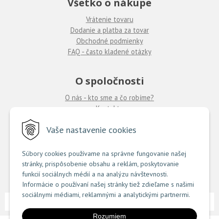
Všetko o nákupe
Vrátenie tovaru
Dodanie a platba za tovar
Obchodné podmienky
FAQ - často kladené otázky
O spoločnosti
O nás - kto sme a čo robíme?
Kontakty
Ponuka práce
u nás
Vaše nastavenie cookies
Predajne COUTURE
Súbory cookies používame na správne fungovanie našej
stránky, prispôsobenie obsahu a reklám, poskytovanie
TU nájdete zoznam našich predajní
funkcií sociálnych médií a na analýzu návštevnosti.
Informácie o používaní našej stránky tiež zdieľame s našimi
sociálnymi médiami, reklamnými a analytickými partnermi.
NextShop
e-shop Pohoda Connector
NextCom s.r.o.
© 2026 Couture.sk •
&
by
Rozumiem