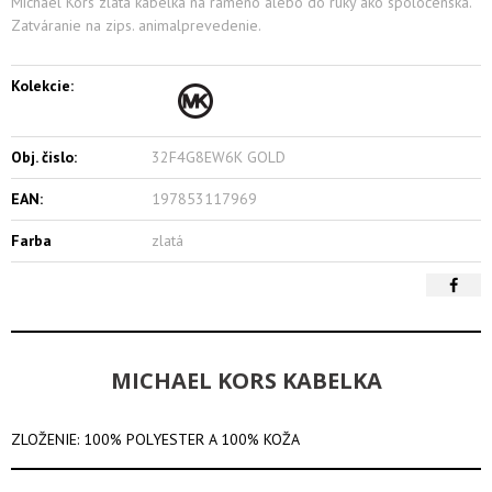
Michael Kors zlatá kabelka na rameno alebo do ruky ako spoločenská.
Zatváranie na zips. animalprevedenie.
Kolekcie:
Obj. čislo:
32F4G8EW6K GOLD
EAN:
197853117969
Farba
zlatá
MICHAEL KORS KABELKA
ZLOŽENIE: 100% POLYESTER A 100% KOŽA