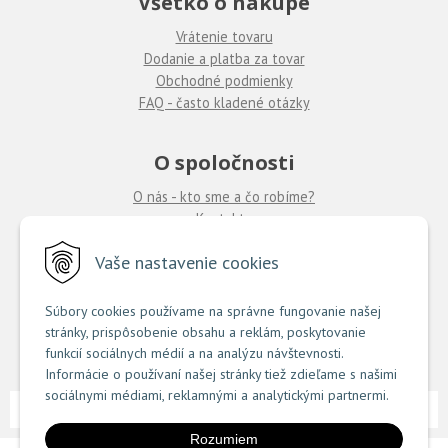
Všetko o nákupe
Vrátenie tovaru
Dodanie a platba za tovar
Obchodné podmienky
FAQ - často kladené otázky
O spoločnosti
O nás - kto sme a čo robíme?
Kontakty
Ponuka práce
u nás
Vaše nastavenie cookies
Predajne COUTURE
Súbory cookies používame na správne fungovanie našej
stránky, prispôsobenie obsahu a reklám, poskytovanie
TU nájdete zoznam našich predajní
funkcií sociálnych médií a na analýzu návštevnosti.
Informácie o používaní našej stránky tiež zdieľame s našimi
sociálnymi médiami, reklamnými a analytickými partnermi.
NextShop
e-shop Pohoda Connector
NextCom s.r.o.
© 2026 Couture.sk •
&
by
Rozumiem