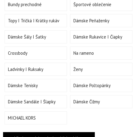
Bundy prechodné
Športové oblečenie
Topy I Tričká I Krátky rukáv
Dámske Peňaženky
Dámske Šály I Šatky
Dámske Rukavice I Čiapky
Crossbody
Na rameno
Ladvinky I Ruksaky
Ženy
Dámske Tenisky
Dámske Poltopánky
Dámske Sandále I Šlapky
Dámske Čižmy
MICHAEL KORS