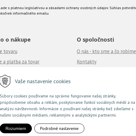
ade s platnou legislatívou a zásadami ochrany osobných údajov. Súhlas potvrdít
okoľvek informačného emailu.
o o nákupe
O spoločnosti
e tovaru
O nás - kto sme a čo robíme
 a platba za tovar
Kontakty
né podmienky
Ponuka práce
u nás
Vaše nastavenie cookies
často kladené otázky
Súbory cookies používame na správne fungovanie našej stránky,
prispôsobenie obsahu a reklám, poskytovanie funkcií sociálnych médií a na
NextShop
e-shop Pohoda Connector
NextCom s.r.o.
© 2026 Couture.sk •
&
by
analýzu návštevnosti. Informácie o používaní našej stránky tiež zdieľame s
našimi sociálnymi médiami, reklamnými a analytickými partnermi.
Podrobné nastavenie
Rozumiem