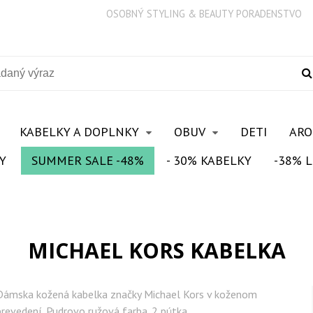
OSOBNÝ STYLING & BEAUTY PORADENSTVO
KABELKY A DOPLNKY
OBUV
DETI
AR
Y
SUMMER SALE -48%
- 30% KABELKY
-38% L
MICHAEL KORS KABELKA
Dámska kožená kabelka značky Michael Kors v koženom
prevedení. Pudrovo ružová farba. 2 pútka.