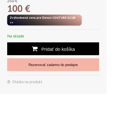
250 €
100
€
Zvýhodnená cena pre členov COUTURE KLUB
>>
Na sklade
Pridať do košíka
Rezervovať zadarmo do predajne
Otázka na produkt