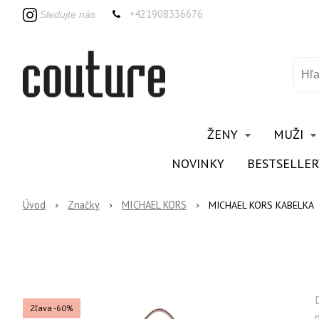
+421908336676
Sledujte nás
ŽENY
MUŽI
NOVINKY
BESTSELLER
Úvod
Značky
MICHAEL KORS
MICHAEL KORS KABELKA
Zľava -60%