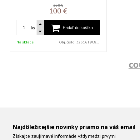
250 €
100 €
ks
Na sklade
Obj. čislo:
32S1GT9C8B PINK
co
Najdôležitejšie novinky priamo na váš email
Získajte zaujímavé informácie vždy medzi prvými