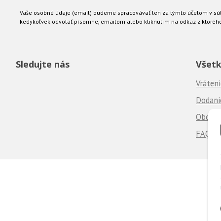
Vaše osobné údaje (email) budeme spracovávať len za týmto účelom v súl
kedykoľvek odvolať písomne, emailom alebo kliknutím na odkaz z ktoréh
Sledujte nás
Všetk
Vráteni
Dodanie
Obchod
FAQ - 