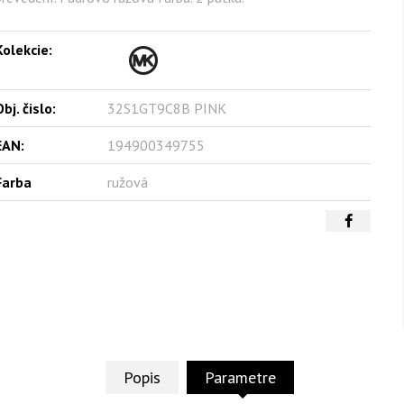
Kolekcie:
bj. čislo:
32S1GT9C8B PINK
EAN:
194900349755
Farba
ružová
Popis
Parametre