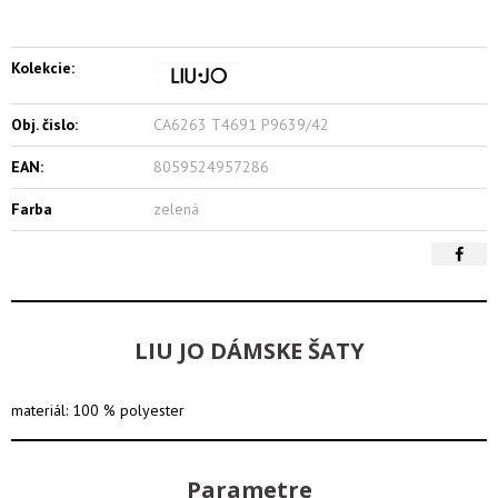
Kolekcie:
Obj. čislo:
CA6263 T4691 P9639/42
EAN:
8059524957286
Farba
zelená
LIU JO DÁMSKE ŠATY
materiál: 100 % polyester
Parametre