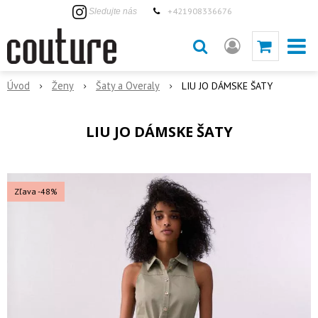
+421908336676
Sledujte nás
Úvod
Ženy
Šaty a Overaly
LIU JO DÁMSKE ŠATY
LIU JO DÁMSKE ŠATY
Zľava -48%