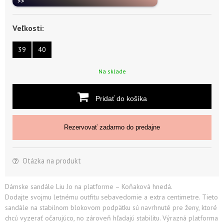
>>
Veľkosti:
39
40
Na sklade
Pridať do košíka
Rezervovať zadarmo do predajne
Otázka na produkt
Dámske sandále Liu Jo na platforme – Koňaková hnedá.
Dodajte svojmu letnému outfitu sebavedomie a extra centimetre. Tieto
sandále na stabilnom blokovom podpätku sú navrhnuté pre ženy, ktoré
chcú vyzerať očarujúco, no zároveň hľadajú stabilitu. Výrazná platforma