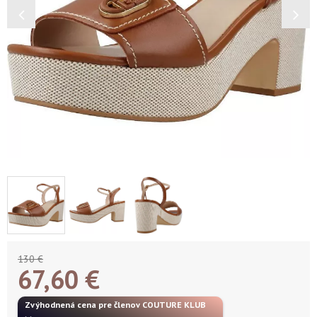
130 €
67,60
€
Zvýhodnená cena pre členov COUTURE KLUB