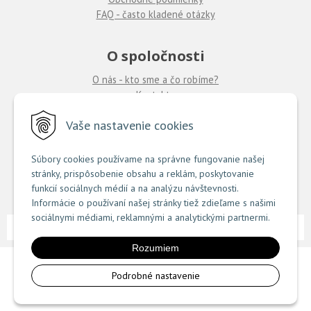
FAQ - často kladené otázky
O spoločnosti
O nás - kto sme a čo robíme?
Kontakty
Ponuka práce
u nás
Vaše nastavenie cookies
Predajne COUTURE
Súbory cookies používame na správne fungovanie našej
stránky, prispôsobenie obsahu a reklám, poskytovanie
TU nájdete zoznam našich predajní
funkcií sociálnych médií a na analýzu návštevnosti.
Informácie o používaní našej stránky tiež zdieľame s našimi
sociálnymi médiami, reklamnými a analytickými partnermi.
NextShop
e-shop Pohoda Connector
NextCom s.r.o.
© 2026 Couture.sk •
&
by
Rozumiem
Podrobné nastavenie