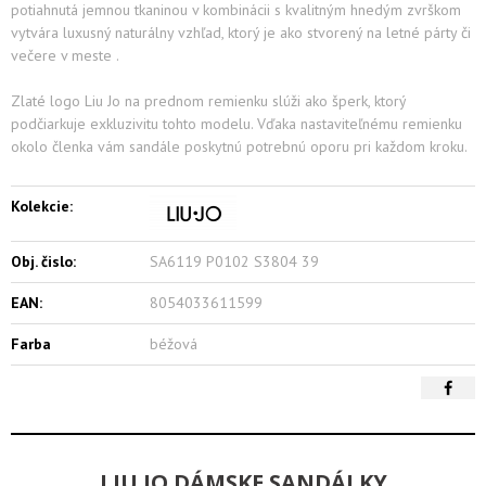
potiahnutá jemnou tkaninou v kombinácii s kvalitným hnedým zvrškom
vytvára luxusný naturálny vzhľad, ktorý je ako stvorený na letné párty či
večere v meste .
Zlaté logo Liu Jo na prednom remienku slúži ako šperk, ktorý
podčiarkuje exkluzivitu tohto modelu. Vďaka nastaviteľnému remienku
okolo členka vám sandále poskytnú potrebnú oporu pri každom kroku.
Kolekcie:
Obj. čislo:
SA6119 P0102 S3804 39
EAN:
8054033611599
Farba
béžová
LIU JO DÁMSKE SANDÁLKY