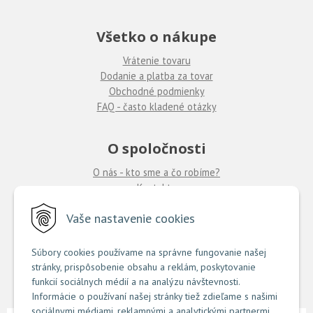
Všetko o nákupe
Vrátenie tovaru
Dodanie a platba za tovar
Obchodné podmienky
FAQ - často kladené otázky
O spoločnosti
O nás - kto sme a čo robíme?
Kontakty
Ponuka práce
u nás
Vaše nastavenie cookies
Predajne COUTURE
Súbory cookies používame na správne fungovanie našej
stránky, prispôsobenie obsahu a reklám, poskytovanie
TU nájdete zoznam našich predajní
funkcií sociálnych médií a na analýzu návštevnosti.
Informácie o používaní našej stránky tiež zdieľame s našimi
sociálnymi médiami, reklamnými a analytickými partnermi.