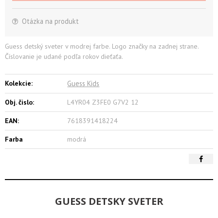
Otázka na produkt
Guess detský sveter v modrej farbe. Logo značky na zadnej strane.
Číslovanie je udané podľa rokov dieťaťa.
Kolekcie:
Guess Kids
Obj. čislo:
L4YR04 Z3FE0 G7V2 12
EAN:
7618391418224
Farba
modrá
GUESS DETSKY SVETER