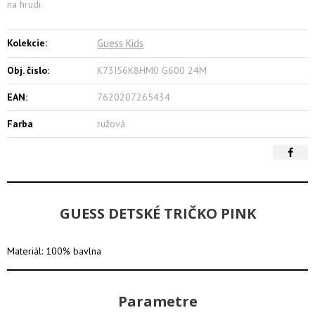
na hrudi.
Kolekcie:
Guess Kids
Obj. čislo:
K73I56K8HM0 G600 24M
EAN:
7620207265434
Farba
ružová
GUESS DETSKÉ TRIČKO PINK
Materiál: 100% bavlna
Parametre