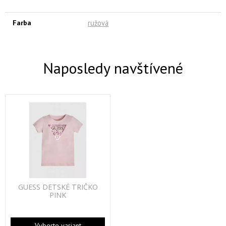
Farba
ružová
Naposledy navštívené
GUESS DETSKÉ TRIČKO
PINK
Vyberte variant