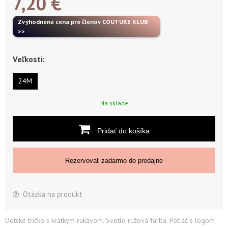
7,20
€
Zvýhodnená cena pre členov COUTURE KLUB
>>
Veľkosti:
24M
Na sklade
Pridať do košíka
Rezervovať zadarmo do predajne
Otázka na produkt
Detské tričko s krátkym rukávom. Svetlo ružová farba. Potlač s logom