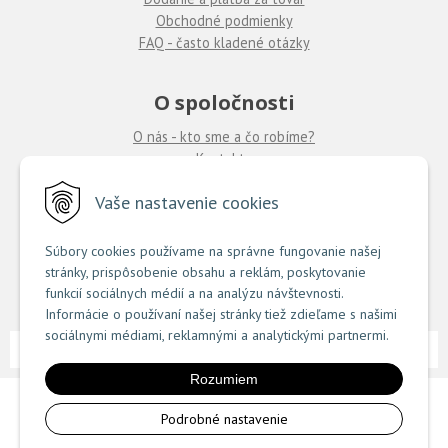
Obchodné podmienky
FAQ - často kladené otázky
O spoločnosti
O nás - kto sme a čo robíme?
Kontakty
Ponuka práce
u nás
Vaše nastavenie cookies
Predajne COUTURE
Súbory cookies používame na správne fungovanie našej
stránky, prispôsobenie obsahu a reklám, poskytovanie
TU nájdete zoznam našich predajní
funkcií sociálnych médií a na analýzu návštevnosti.
Informácie o používaní našej stránky tiež zdieľame s našimi
sociálnymi médiami, reklamnými a analytickými partnermi.
NextShop
e-shop Pohoda Connector
NextCom s.r.o.
© 2026 Couture.sk •
&
by
Rozumiem
Podrobné nastavenie