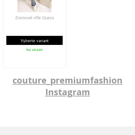
Zvonové rifle Guess
Vyberte variant
Na sklade
couture_premiumfashion
Instagram