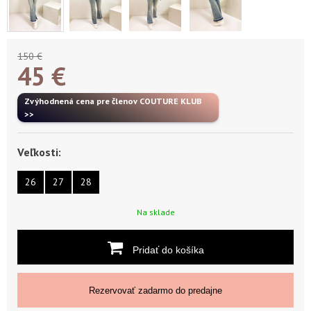
150 €
45
€
Zvýhodnená cena pre členov COUTURE KLUB
>>
Veľkosti:
26
27
28
Na sklade
Pridať do košíka
Rezervovať zadarmo do predajne