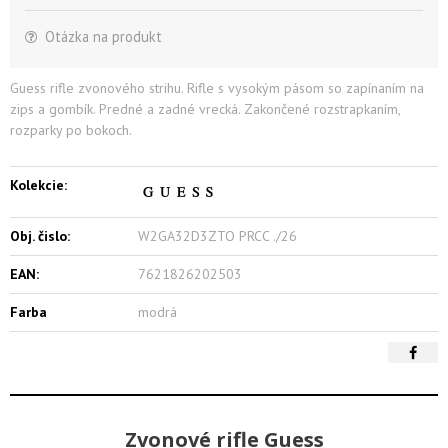
Otázka na produkt
Guess rifle zvonového strihu. Rifle s vysokým pásom so zapínaním na
zips a gombík. Predné a zadné vrecká. Zakončené rozstrapkaním,
rozparky po bokoch.
Kolekcie:
Obj. čislo:
W2GA32D3ZTO PRCC ./26
EAN:
7621826202503
Farba
modrá
Zvonové rifle Guess