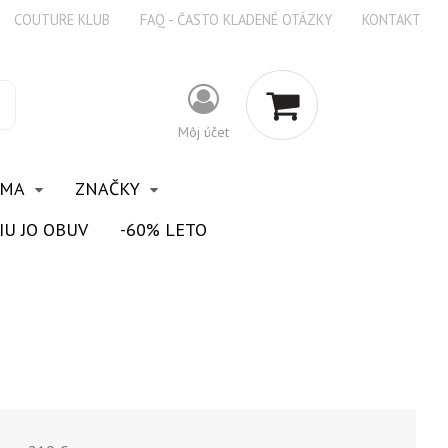
COUTURE KLUB
FAQ - ČASTO KLADENÉ OTÁZKY
KONTAKT
Môj účet
OMA
ZNAČKY
IU JO OBUV
-60% LETO