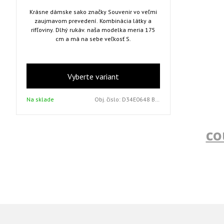
Krásne dámske sako značky Souvenir vo veľmi
zaujmavom prevedení. Kombinácia látky a
rifľoviny. Dlhý rukáv. naša modelka meria 175
cm a má na sebe veľkosť S.
Vyberte variant
Na sklade
Obj. čislo:
D34E0648 BLUE S
co