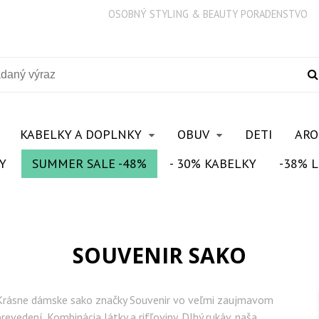
OSOBNÝ STYLING & BEAUTY PORADENSTVO
KABELKY A DOPLNKY
OBUV
DETI
AR
Y
SUMMER SALE -48%
- 30% KABELKY
-38% L
SOUVENIR SAKO
Krásne dámske sako značky Souvenir vo veľmi zaujmavom
prevedení. Kombinácia látky a rifľoviny. Dlhý rukáv. naša