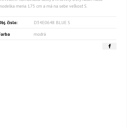
modelka meria 175 cm a má na sebe veľkosť S.
bj. čislo:
D34E0648 BLUE S
Farba
modrá