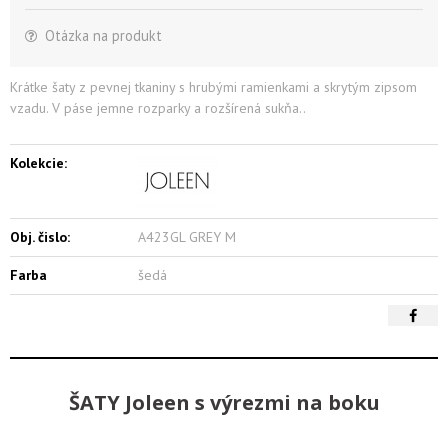
Otázka na produkt
Krátke šaty z pevnej tkaniny s hrubými ramienkami a skrytým zipsom
vzadu. V páse jemne rozparky a rozšírená sukňa..
Kolekcie:
Obj. čislo:
A423GL GREY M
Farba
šedá
ŠATY Joleen s výrezmi na boku