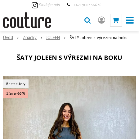
+421908336676
Sledujte nás
Úvod
Značky
JOLEEN
ŠATY Joleen s výrezmi na boku
ŠATY JOLEEN S VÝREZMI NA BOKU
Bestsellery
Zľava -65%