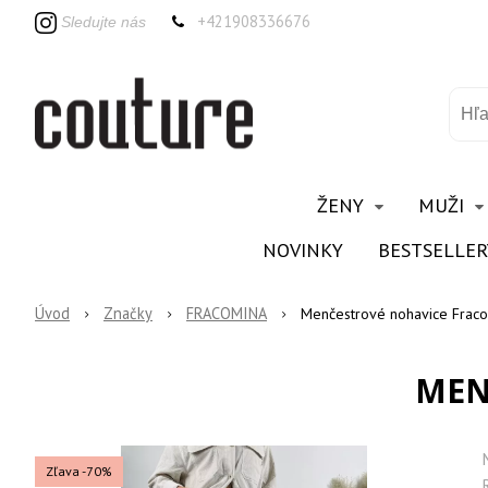
+421908336676
Sledujte nás
ŽENY
MUŽI
NOVINKY
BESTSELLER
Úvod
Značky
FRACOMINA
Menčestrové nohavice Frac
MEN
Zľava -70%