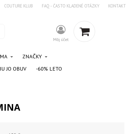
COUTURE KLUB
FAQ - ČASTO KLADENÉ OTÁZKY
KONTAKT
Môj účet
OMA
ZNAČKY
IU JO OBUV
-60% LETO
MINA