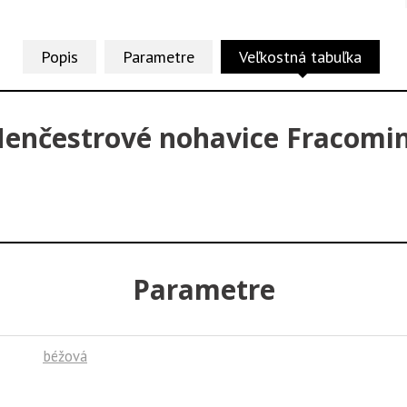
Popis
Parametre
Veľkostná tabuľka
enčestrové nohavice Fracomi
Parametre
béžová