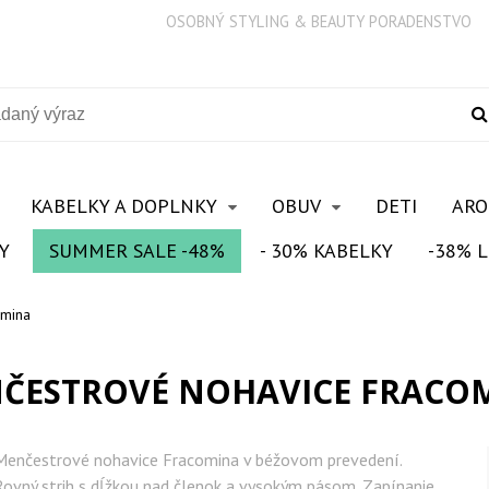
OSOBNÝ STYLING & BEAUTY PORADENSTVO
KABELKY A DOPLNKY
OBUV
DETI
AR
Y
SUMMER SALE -48%
- 30% KABELKY
-38% L
omina
ČESTROVÉ NOHAVICE FRACO
Menčestrové nohavice Fracomina v béžovom prevedení.
Rovný strih s dĺžkou nad členok a vysokým pásom. Zapínanie