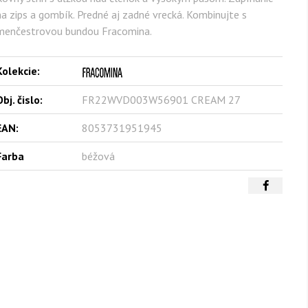
na zips a gombík. Predné aj zadné vrecká. Kombinujte s
menčestrovou bundou Fracomina.
Kolekcie:
bj. čislo:
FR22WVD003W56901 CREAM 27
EAN:
8053731951945
Farba
béžová