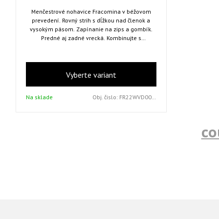
Menčestrové nohavice Fracomina v béžovom
prevedení. Rovný strih s dĺžkou nad členok a
vysokým pásom. Zapínanie na zips a gombík.
Predné aj zadné vrecká. Kombinujte s
menčestrovou bundou Fracomina.
Vyberte variant
Na sklade
Obj. čislo:
FR22WVD003W56901 CREAM 27
co