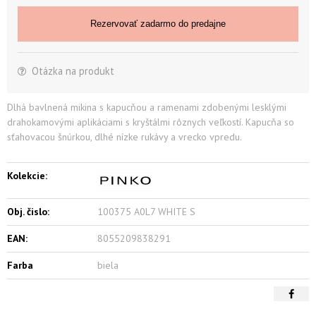
Rezervovať zadarmo do predajne
Otázka na produkt
Dlhá bavlnená mikina s kapucňou a ramenami zdobenými lesklými
drahokamovými aplikáciami s kryštálmi rôznych veľkostí. Kapucňa so
sťahovacou šnúrkou, dlhé nízke rukávy a vrecko vpredu.
Kolekcie:
Obj. čislo:
100375 A0L7 WHITE S
EAN:
8055209838291
Farba
biela