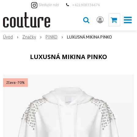
+421908336676
Sledujte nás
Úvod
Značky
PINKO
LUXUSNÁ MIKINA PINKO
LUXUSNÁ MIKINA PINKO
Zľava -70%