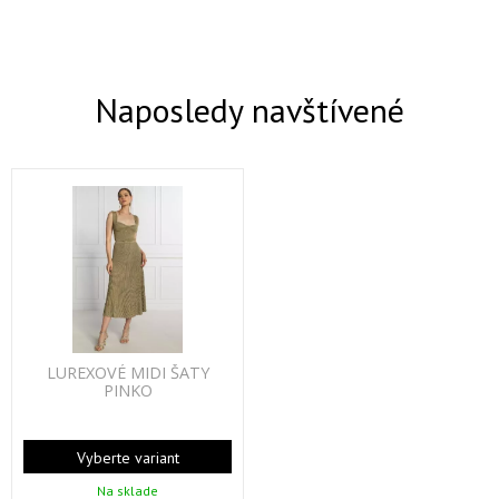
Naposledy navštívené
LUREXOVÉ MIDI ŠATY
PINKO
Vyberte variant
Na sklade