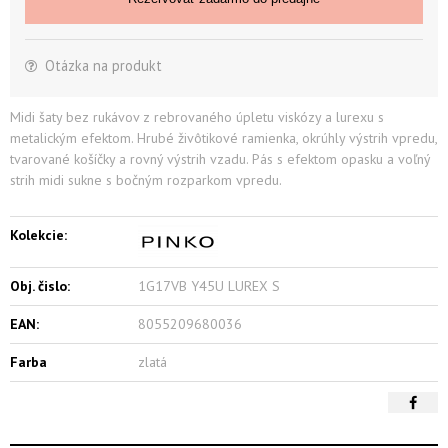
Otázka na produkt
Midi šaty bez rukávov z rebrovaného úpletu viskózy a lurexu s
metalickým efektom. Hrubé živôtikové ramienka, okrúhly výstrih vpredu,
tvarované košíčky a rovný výstrih vzadu. Pás s efektom opasku a voľný
strih midi sukne s bočným rozparkom vpredu.
Kolekcie:
Obj. čislo:
1G17VB Y45U LUREX S
EAN:
8055209680036
Farba
zlatá