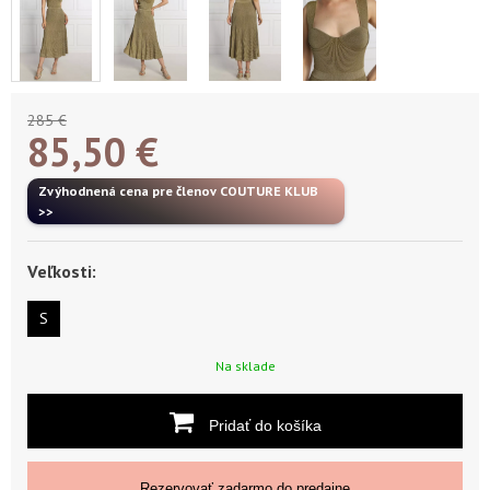
285 €
85,50
€
Zvýhodnená cena pre členov COUTURE KLUB
>>
Veľkosti:
S
Na sklade
Pridať do košíka
Rezervovať zadarmo do predajne