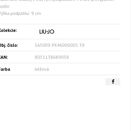
hodín
Výška podpätku: 9 cm
Kolekcie:
bj. čislo:
SA5009 PX46000005 39
EAN:
8051138689058
Farba
béžová