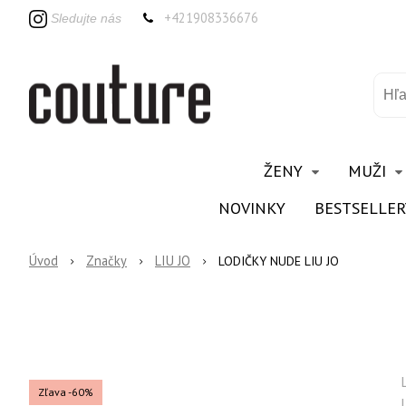
+421908336676
Sledujte nás
ŽENY
MUŽI
NOVINKY
BESTSELLER
Úvod
Značky
LIU JO
LODIČKY NUDE LIU JO
Zľava -60%