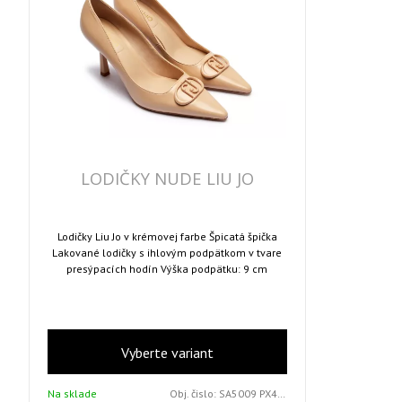
LODIČKY NUDE LIU JO
Lodičky Liu Jo v krémovej farbe Špicatá špička
Lakované lodičky s ihlovým podpätkom v tvare
presýpacích hodín Výška podpätku: 9 cm
Vyberte variant
Na sklade
Obj. čislo:
SA5009 PX46000005 39