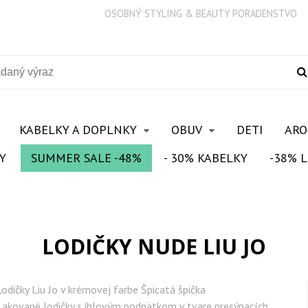
OSOBNÝ STYLING & BEAUTY PORADENSTVO
KABELKY A DOPLNKY
OBUV
DETI
AR
Y
SUMMER SALE -48%
- 30% KABELKY
-38% L
LODIČKY NUDE LIU JO
Lodičky Liu Jo v krémovej farbe Špicatá špička
Lakované lodičky s ihlovým podpätkom v tvare presýpacích