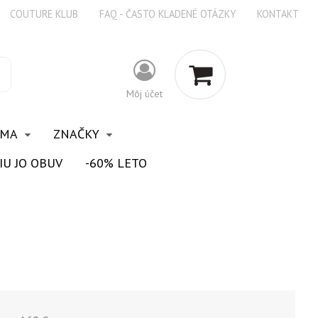
COUTURE KLUB
FAQ - ČASTO KLADENÉ OTÁZKY
KONTAKT
Môj účet
OMA
ZNAČKY
IU JO OBUV
-60% LETO