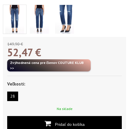
149,90 €
52,47
€
Zvýhodnená cena pre členov COUTURE KLUB
>>
Veľkosti:
28
Na sklade
Pridať do košíka