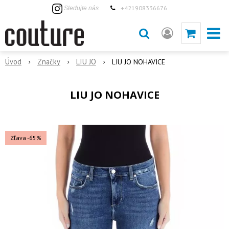
+421908336676
Sledujte nás
Úvod
Značky
LIU JO
LIU JO NOHAVICE
LIU JO NOHAVICE
Zľava -65%