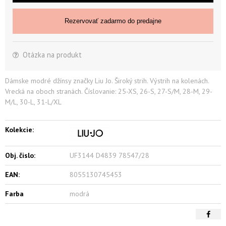
Rezervovať zadarmo do predajne
Otázka na produkt
Dámske modré džínsy značky Liu Jo. Široký strih. Výstrih na kolenách.
Vrecká na oboch stranách. Číslovanie: 25-XS, 26-S, 27-S/M, 28-M, 29-
M/L, 30-L, 31-L/XL
Kolekcie:
Obj. čislo:
UF3144 D4839 78547/28
EAN:
8055130745453
Farba
modrá