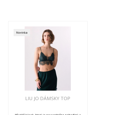
Novinka
LIU JO DÁMSKY TOP
Hľadáš kúsok, ktorý je neuveriteľne pohodlný a