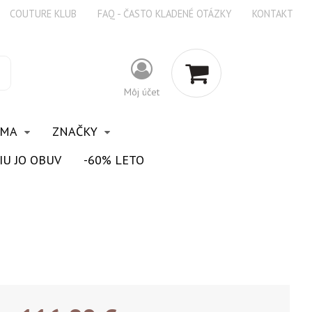
COUTURE KLUB
FAQ - ČASTO KLADENÉ OTÁZKY
KONTAKT
Môj účet
OMA
ZNAČKY
IU JO OBUV
-60% LETO