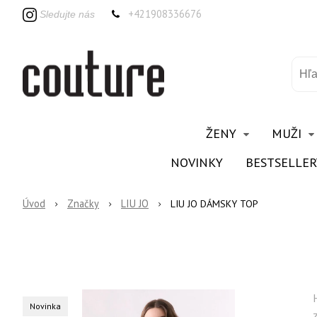
+421908336676
Sledujte nás
ŽENY
MUŽI
NOVINKY
BESTSELLER
Úvod
Značky
LIU JO
LIU JO DÁMSKY TOP
Novinka