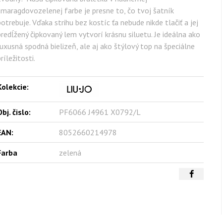
smaragdovozelenej farbe je presne to, čo tvoj šatník
potrebuje. Vďaka strihu bez kostíc ťa nebude nikde tlačiť a jej
predĺžený čipkovaný lem vytvorí krásnu siluetu. Je ideálna ako
luxusná spodná bielizeň, ale aj ako štýlový top na špeciálne
ríležitosti.
Kolekcie:
bj. čislo:
PF6066 J4961 X0792/L
EAN:
8052660214978
Farba
zelená