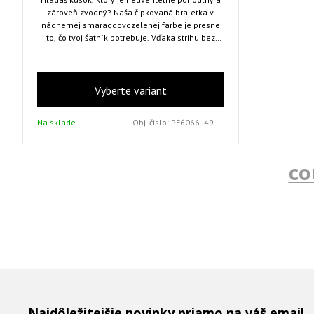
zároveň zvodný? Naša čipkovaná braletka v
nádhernej smaragdovozelenej farbe je presne
to, čo tvoj šatník potrebuje. Vďaka strihu bez
kostíc ťa nebude nikde tlačiť a jej predĺžený
čipkovaný lem vytvorí krásnu siluetu. Je ideálna
ako luxusná spodná bielizeň, ale aj ako štýlový
top na špeciálne príležitosti.
Vyberte variant
Na sklade
Obj. čislo:
PF6066 J4961 X0792/L
co
Najdôležitejšie novinky priamo na váš email