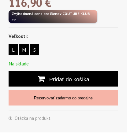
116,90
€
Zvýhodnená cena pre členov COUTURE KLUB
>>
Veľkosti:
L
M
S
Na sklade
Pridať do košíka
Rezervovať zadarmo do predajne
Otázka na produkt