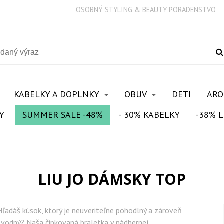
OSOBNÝ STYLING & BEAUTY PORADENSTVO
KABELKY A DOPLNKY
OBUV
DETI
AR
Y
SUMMER SALE -48%
- 30% KABELKY
-38% L
LIU JO DÁMSKY TOP
Hľadáš kúsok, ktorý je neuveriteľne pohodlný a zároveň
zvodný? Naša čipkovaná braletka v nádhernej