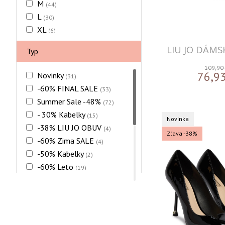
M
(44)
L
(30)
XL
(6)
XXL
(1)
LIU JO DÁMS
Typ
24
(1)
25
109,90
(8)
76,9
Novinky
(31)
26
(7)
-60% FINAL SALE
(33)
27
(11)
Summer Sale -48%
(72)
28
(12)
- 30% Kabelky
(15)
Novinka
29
(14)
-38% LIU JO OBUV
(4)
30
Zľava -38%
(13)
-60% Zima SALE
(4)
31
(9)
-50% Kabelky
(2)
32
(1)
-60% Leto
(19)
36
(31)
-30% Kabelky
(5)
37
(28)
-60% ZIMNÉ BUNDY
(1)
38
(22)
-65% Zima
(15)
39
(18)
SUMMER SALE -70%
(32)