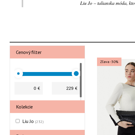
Liu Jo – talianska móda, kto
Cenový filter
Zľava -30%
€
€
Kolekcie
Liu Jo
(232)