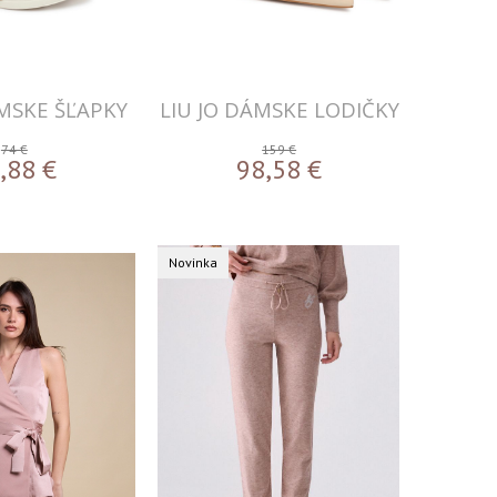
ÁMSKE ŠĽAPKY
LIU JO DÁMSKE LODIČKY
74 €
159 €
,88
€
98,58
€
Novinka