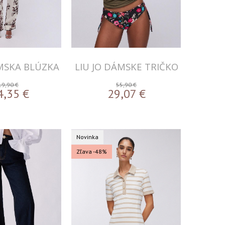
ÁMSKA BLÚZKA
LIU JO DÁMSKE TRIČKO
19,90 €
55,90 €
4,35
€
29,07
€
Novinka
Zľava -48%