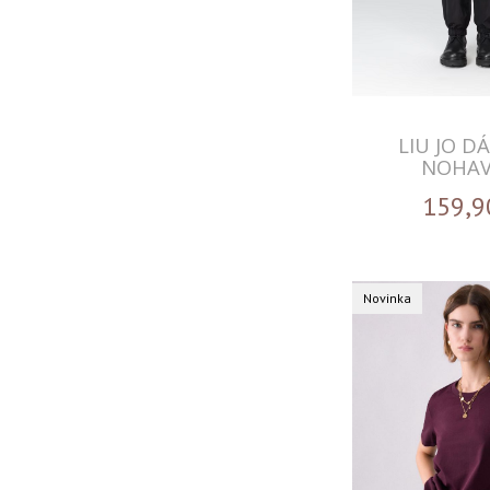
LIU JO D
NOHAV
159,9
Novinka