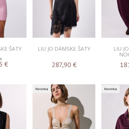
SKE ŠATY
LIU JO DÁMSKE ŠATY
LIU J
NO
 €
5
€
287,90
€
18
Novinka
Novinka