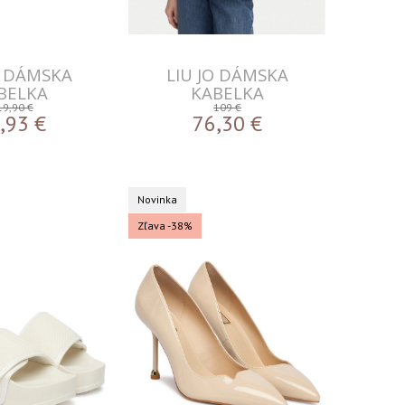
O DÁMSKA
LIU JO DÁMSKA
BELKA
KABELKA
19,90 €
109 €
,93
€
76,30
€
Novinka
Zľava -38%