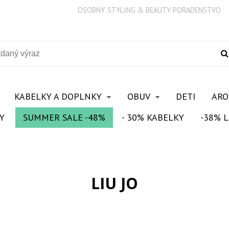
OSOBNÝ STYLING & BEAUTY PORADENSTVO
KABELKY A DOPLNKY
OBUV
DETI
AR
Y
SUMMER SALE -48%
- 30% KABELKY
-38% L
LIU JO