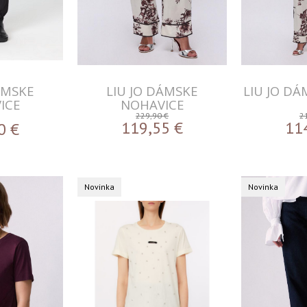
ÁMSKE
LIU JO DÁMSKE
LIU JO D
ICE
NOHAVICE
229,90 €
2
119,55
€
11
0
€
Novinka
Novinka