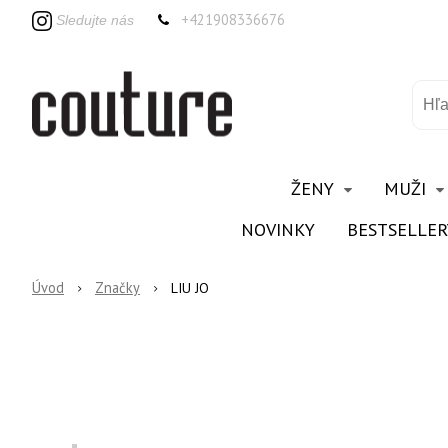
+421908336676
Sledujte nás
ŽENY
MUŽI
NOVINKY
BESTSELLER
Úvod
Značky
LIU JO