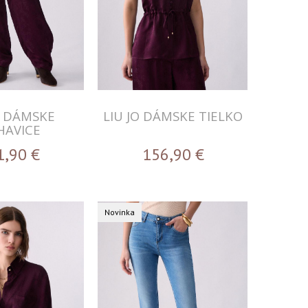
O DÁMSKE
LIU JO DÁMSKE TIELKO
HAVICE
1,90
€
156,90
€
Novinka