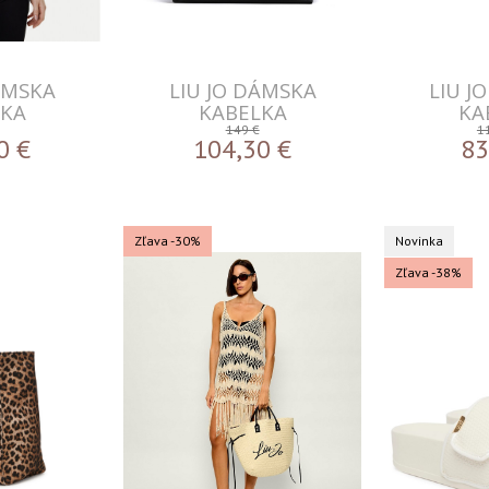
ÁMSKA
LIU JO DÁMSKA
LIU J
LKA
KABELKA
KA
149 €
1
0
€
104,30
€
83
Zľava -30%
Novinka
Zľava -38%