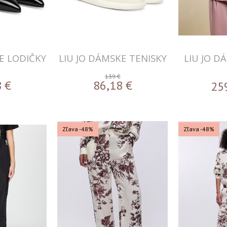
E LODIČKY
LIU JO DÁMSKE TENISKY
LIU JO D
139 €
8
€
86,18
€
25
Zľava -48%
Zľava -48%