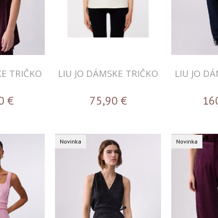
KE TRIČKO
LIU JO DÁMSKE TRIČKO
LIU JO D
0
€
75,90
€
16
Novinka
Novinka