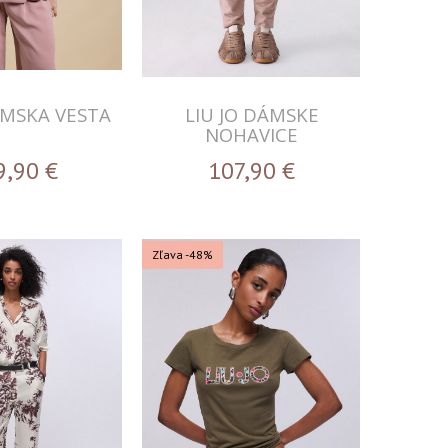
ÁMSKA VESTA
LIU JO DÁMSKE
NOHAVICE
9,90
€
107,90
€
Zľava -48%