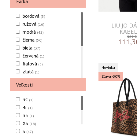
Farba
bordová
(5)
ružová
LIU JO D
(16)
KABE
modrá
(42)
159 €
čierna
111,3
(50)
biela
(37)
červená
(1)
fialová
(3)
Novinka
zlatá
(1)
Zľava -30%
zelená
(8)
Veľkosti
hnedá
(15)
šedá
(3)
3C
(1)
strieborná
(2)
4r
(1)
béžová
(43)
35
(1)
žltá
(1)
XS
(18)
S
(47)