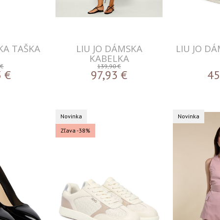
KA TAŠKA
LIU JO DÁMSKA
LIU JO D
KABELKA
 €
139,90 €
3
€
97,93
€
45
Novinka
Novinka
Zľava -38%