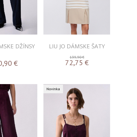
ÁMSKE DŽÍNSY
LIU JO DÁMSKE ŠATY
139,90 €
72,75
€
0,90
€
Novinka