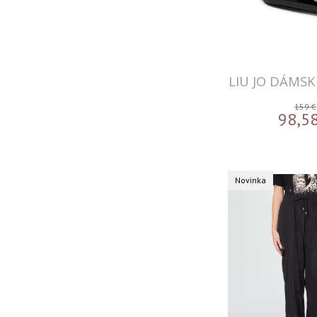
40
(8)
-70%
(12)
42
(7)
TOTÁLNY VÝPREDAJ
(6)
44
(2)
46
(2)
48
(2)
LIU JO DÁMSK
50
(2)
159 €
52
(3)
98,5
54
(3)
3B
(3)
4B
(1)
Novinka
UNI
(1)