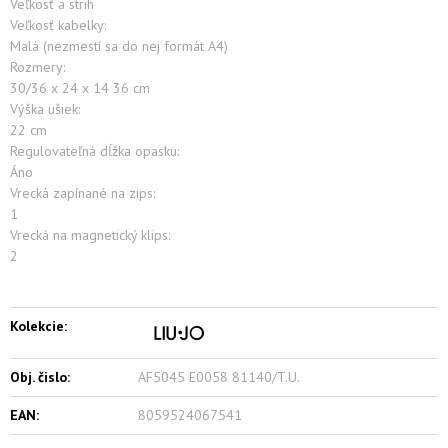
Veľkosť a strih
Veľkosť kabelky:
Malá (nezmestí sa do nej formát A4)
Rozmery:
30/36 x 24 x 14 36 cm
Výška ušiek:
22 cm
Regulovateľná dĺžka opasku:
Áno
Vrecká zapínané na zips:
1
Vrecká na magnetický klips:
2
Kolekcie:
Obj. čislo:
AF5045 E0058 81140/T.U.
EAN:
8059524067541