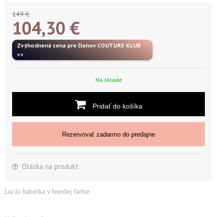
149 €
104,30
€
Zvýhodnená cena pre členov COUTURE KLUB
>>
Na sklade
Pridať do košíka
Rezervovať zadarmo do predajne
Otázka na produkt
Liu Jo kabelka v hnedej farbe.