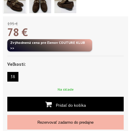
195 €
78
€
Zvýhodnená cena pre členov COUTURE KLUB
>>
Veľkosti:
38
Na sklade
Pridať do košíka
Rezervovať zadarmo do predajne