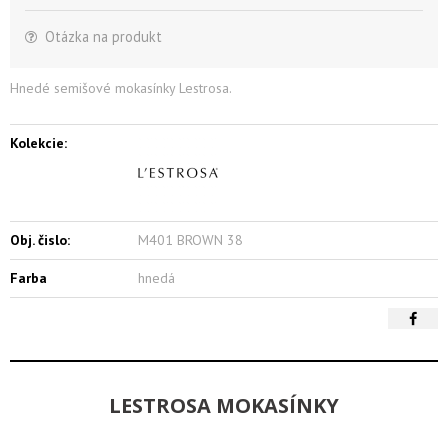
Otázka na produkt
Hnedé semišové mokasínky Lestrosa.
Kolekcie:
Obj. čislo:
M401 BROWN 38
Farba
hnedá
LESTROSA MOKASÍNKY