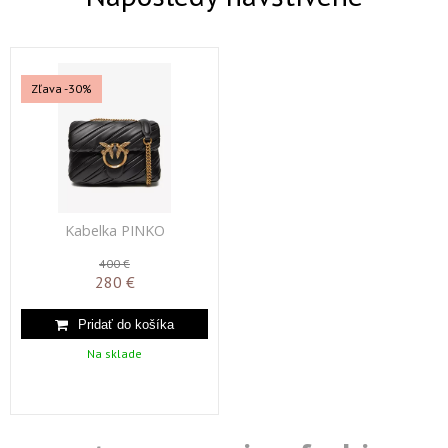
Zľava -30%
Kabelka PINKO
400 €
280 €
Na sklade