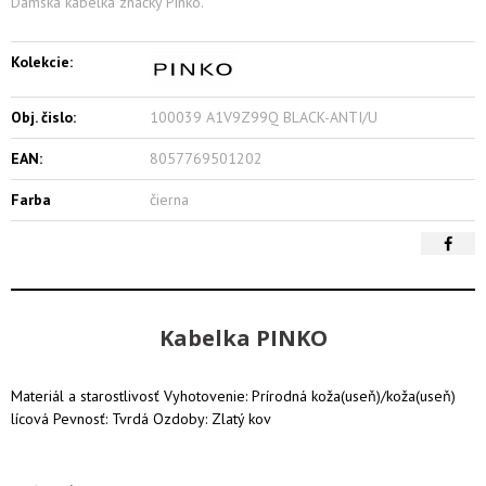
Dámska kabelka značky Pinko.
Kolekcie:
Obj. čislo:
100039 A1V9Z99Q BLACK-ANTI/U
EAN:
8057769501202
Farba
čierna
Kabelka PINKO
Materiál a starostlivosť Vyhotovenie: Prírodná koža(useň)/koža(useň)
lícová Pevnosť: Tvrdá Ozdoby: Zlatý kov