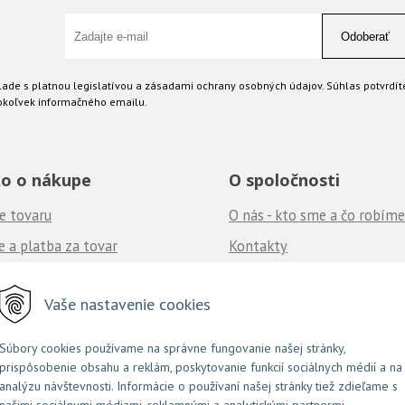
Odoberať
ade s platnou legislatívou a zásadami ochrany osobných údajov. Súhlas potvrdít
okoľvek informačného emailu.
o o nákupe
O spoločnosti
e tovaru
O nás - kto sme a čo robíme
 a platba za tovar
Kontakty
né podmienky
Ponuka práce
u nás
Vaše nastavenie cookies
často kladené otázky
Súbory cookies používame na správne fungovanie našej stránky,
prispôsobenie obsahu a reklám, poskytovanie funkcií sociálnych médií a na
NextShop
e-shop Pohoda Connector
NextCom s.r.o.
© 2026 Couture.sk •
&
by
analýzu návštevnosti. Informácie o používaní našej stránky tiež zdieľame s