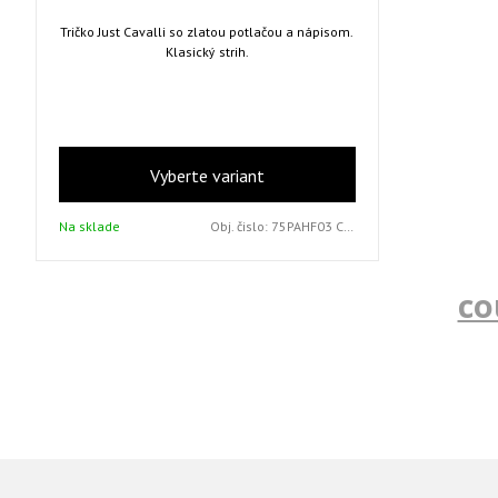
Tričko Just Cavalli so zlatou potlačou a nápisom.
Klasický strih.
Vyberte variant
Na sklade
Obj. čislo:
75PAHF03 CJ202 WHITE S
co