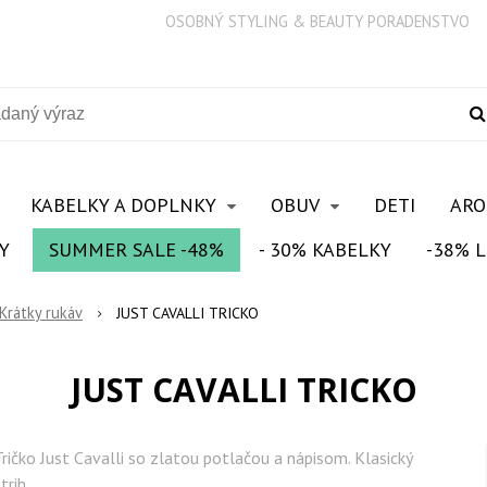
OSOBNÝ STYLING & BEAUTY PORADENSTVO
KABELKY A DOPLNKY
OBUV
DETI
AR
Y
SUMMER SALE -48%
- 30% KABELKY
-38% L
 Krátky rukáv
JUST CAVALLI TRICKO
JUST CAVALLI TRICKO
Tričko Just Cavalli so zlatou potlačou a nápisom. Klasický
trih.