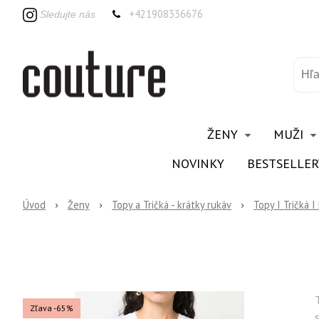
+421908336676
Sledujte nás
ŽENY
MUŽI
NOVINKY
BESTSELLER
Úvod
Ženy
Topy a Tričká - krátky rukáv
Topy I Tričká I
Zľava -65%
s