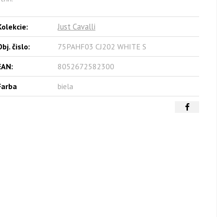
Just Cavalli
Kolekcie:
bj. čislo:
75PAHF03 CJ202 WHITE S
EAN:
8052672582300
Farba
biela