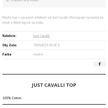
Modrý top s opraným efektom od Just Cavalli. Monogram vyrazený na
hrudi a štítok tigrice na boku.
Kolekcie:
Just Cavalli
Obj. čislo:
78PAHE20 BLUE S
Farba
modrá
JUST CAVALLI TOP
100% Cotton.