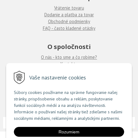
Vrátenie tovaru
Dodanie a platba za tovar
Obchodné podmienky
FAQ - často kladené otázky
O spoločnosti
O nás - kto sme a čo robíme?
Kontakty
Ponuka práce
u nás
Vaše nastavenie cookies
Predajne COUTURE
Súbory cookies používame na správne fungovanie našej
stránky, prispôsobenie obsahu a reklám, poskytovanie
TU nájdete zoznam našich predajní
funkcií sociálnych médií a na analýzu návštevnosti.
Informácie o používaní našej stránky tiež zdieľame s našimi
sociálnymi médiami, reklamnými a analytickými partnermi.
NextShop
e-shop Pohoda Connector
NextCom s.r.o.
© 2026 Couture.sk •
&
by
Rozumiem