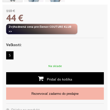
110 €
44
€
Zvýhodnená cena pre členov COUTURE KLUB
>>
Veľkosti:
S
Na sklade
Pridať do košíka
Rezervovať zadarmo do predajne
Otázka na produkt