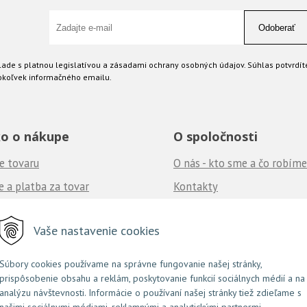
Odoberať
ade s platnou legislatívou a zásadami ochrany osobných údajov. Súhlas potvrdít
okoľvek informačného emailu.
o o nákupe
O spoločnosti
e tovaru
O nás - kto sme a čo robíme
 a platba za tovar
Kontakty
né podmienky
Ponuka práce
u nás
Vaše nastavenie cookies
často kladené otázky
Súbory cookies používame na správne fungovanie našej stránky,
prispôsobenie obsahu a reklám, poskytovanie funkcií sociálnych médií a na
NextShop
e-shop Pohoda Connector
NextCom s.r.o.
© 2026 Couture.sk •
&
by
analýzu návštevnosti. Informácie o používaní našej stránky tiež zdieľame s