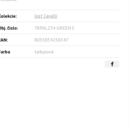
Just Cavalli
Kolekcie:
bj. čislo:
78PAL234 GREEN S
EAN:
8055054256547
Farba
tyrkysová