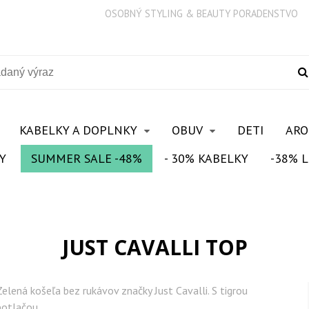
OSOBNÝ STYLING & BEAUTY PORADENSTVO
KABELKY A DOPLNKY
OBUV
DETI
AR
Y
SUMMER SALE -48%
- 30% KABELKY
-38% L
JUST CAVALLI TOP
Zelená košeľa bez rukávov značky Just Cavalli. S tigrou
potlačou.