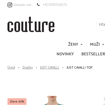
+421908336676
Sledujte nás
ŽENY
MUŽI
NOVINKY
BESTSELLER
Úvod
Značky
JUST CAVALLI
JUST CAVALLI TOP
Zľava -60%