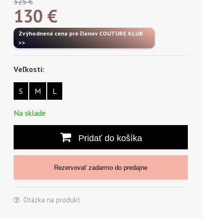
325 €
130
€
Zvýhodnená cena pre členov COUTURE KLUB
>>
Veľkosti:
S
M
L
Na sklade
Pridať do košíka
Rezervovať zadarmo do predajne
Otázka na produkt