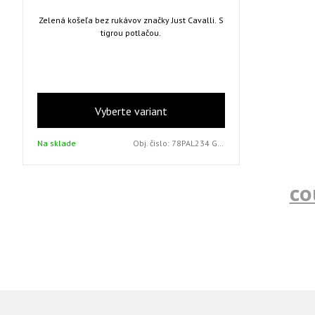
Zelená košeľa bez rukávov značky Just Cavalli. S
tigrou potlačou.
Vyberte variant
Na sklade
Obj. čislo:
78PAL234 GREEN S
co