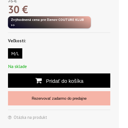
75 €
30
€
Zvýhodnená cena pre členov COUTURE KLUB
>>
Veľkosti:
M/L
Na sklade
Pridať do košíka
Rezervovať zadarmo do predajne
Otázka na produkt