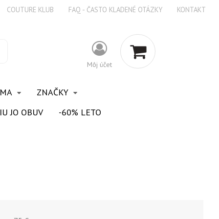
COUTURE KLUB
FAQ - ČASTO KLADENÉ OTÁZKY
KONTAKT
Môj účet
OMA
ZNAČKY
IU JO OBUV
-60% LETO
M