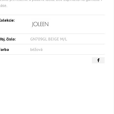
páse.
Kolekcie:
bj. čislo:
GN709GL BEIGE M/L
Farba
béžová