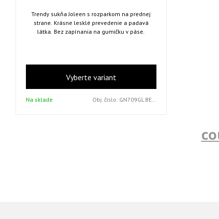
Trendy sukňa Joleen s rozparkom na prednej
strane. Krásne lesklé prevedenie a padavá
látka. Bez zapínania na gumičku v páse.
Vyberte variant
Na sklade
Obj. čislo:
GN709GL BEIGE M/L
co