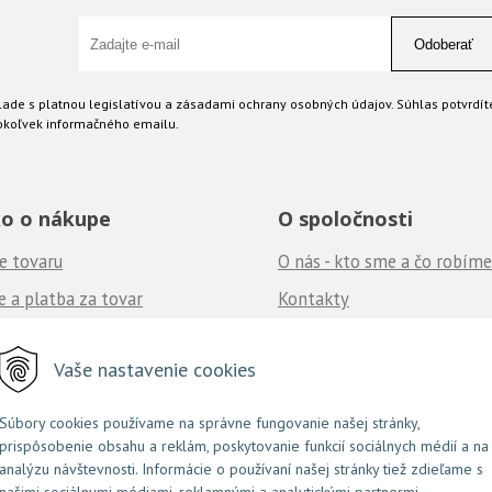
Odoberať
ade s platnou legislatívou a zásadami ochrany osobných údajov. Súhlas potvrdít
okoľvek informačného emailu.
o o nákupe
O spoločnosti
e tovaru
O nás - kto sme a čo robíme
 a platba za tovar
Kontakty
né podmienky
Ponuka práce
u nás
Vaše nastavenie cookies
často kladené otázky
Súbory cookies používame na správne fungovanie našej stránky,
prispôsobenie obsahu a reklám, poskytovanie funkcií sociálnych médií a na
NextShop
e-shop Pohoda Connector
NextCom s.r.o.
© 2026 Couture.sk •
&
by
analýzu návštevnosti. Informácie o používaní našej stránky tiež zdieľame s