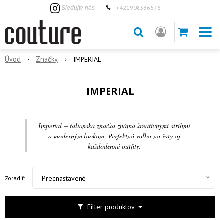
+421908336676
Sledujte nás
Úvod
Značky
IMPERIAL
IMPERIAL
Imperial – talianska značka známa kreatívnymi strihmi
a moderným lookom. Perfektná voľba na šaty aj
každodenné outfity.
Prednastavené
Zoradiť:
Filter produktov