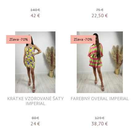
140 €
75 €
42
€
22,50
€
Zľava -70%
Zľava -70%
KRÁTKE VZOROVANÉ ŠATY
FAREBNÝ OVERAL IMPERIAL
IMPERIAL
80 €
129 €
24
€
38,70
€