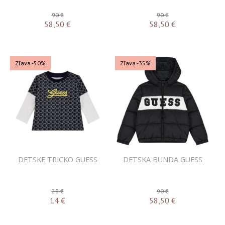
90 €
90 €
58,50
€
58,50
€
Zľava -50%
Zľava -35%
DETSKE TRICKO GUESS
DETSKA BUNDA GUESS
28 €
90 €
14
€
58,50
€