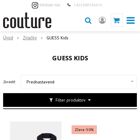
+421908336676
Sledujte nás
Úvod
Značky
GUESS Kids
GUESS KIDS
Prednastavené
Zoradiť:
Filter produktov
Zľava -50%