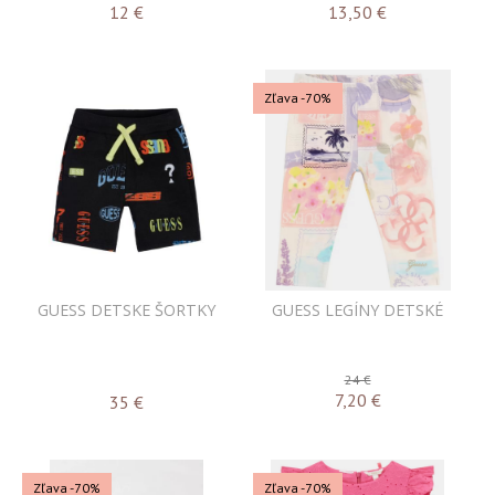
12
€
13,50
€
Zľava -70%
GUESS DETSKE ŠORTKY
GUESS LEGÍNY DETSKÉ
24 €
7,20
€
35
€
Zľava -70%
Zľava -70%