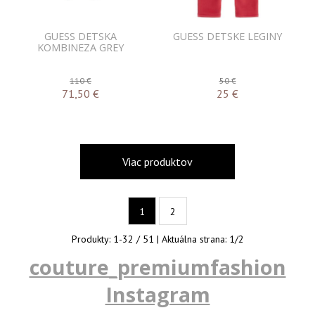
GUESS DETSKA
GUESS DETSKE LEGINY
KOMBINEZA GREY
110 €
50 €
71,50
€
25
€
Viac produktov
1
2
Produkty:
1
-
32
/
51
| Aktuálna strana:
1
/
2
couture_premiumfashion
Instagram