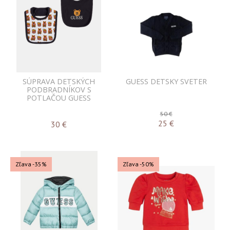
SÚPRAVA DETSKÝCH
GUESS DETSKY SVETER
PODBRADNÍKOV S
POTLAČOU GUESS
50 €
25
€
30
€
Zľava -35%
Zľava -50%