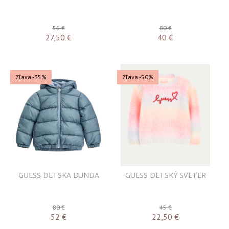
55 €
80 €
27,50
€
40
€
Zľava -35%
Zľava -50%
GUESS DETSKA BUNDA
GUESS DETSKÝ SVETER
80 €
45 €
52
€
22,50
€