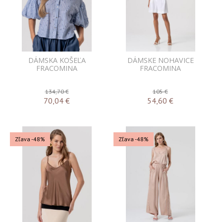
DÁMSKA KOŠEĽA
DÁMSKE NOHAVICE
FRACOMINA
FRACOMINA
134,70 €
105 €
70,04
€
54,60
€
Zľava -48%
Zľava -48%