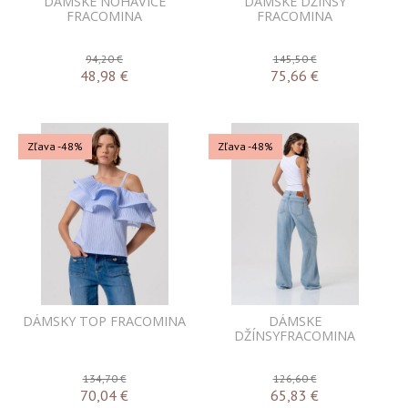
DÁMSKE NOHAVICE
DÁMSKE DŽÍNSY
FRACOMINA
FRACOMINA
94,20 €
145,50 €
48,98
€
75,66
€
Zľava -48%
Zľava -48%
DÁMSKY TOP FRACOMINA
DÁMSKE
DŽÍNSYFRACOMINA
134,70 €
126,60 €
70,04
€
65,83
€