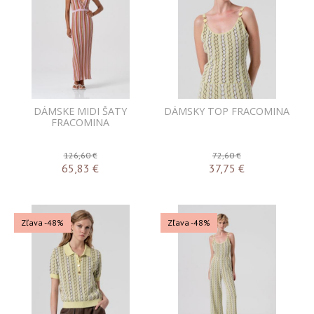
DÁMSKE MIDI ŠATY
DÁMSKY TOP FRACOMINA
FRACOMINA
126,60 €
72,60 €
65,83
€
37,75
€
Zľava -48%
Zľava -48%