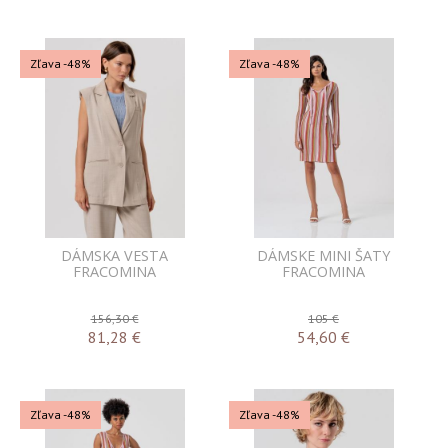
Zľava -48%
Zľava -48%
DÁMSKA VESTA
DÁMSKE MINI ŠATY
FRACOMINA
FRACOMINA
156,30 €
105 €
81,28
€
54,60
€
Zľava -48%
Zľava -48%