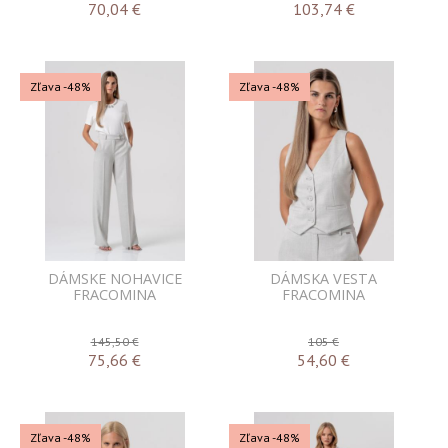
70,04
€
103,74
€
Zľava -48%
Zľava -48%
DÁMSKE NOHAVICE
DÁMSKA VESTA
FRACOMINA
FRACOMINA
145,50 €
105 €
75,66
€
54,60
€
Zľava -48%
Zľava -48%