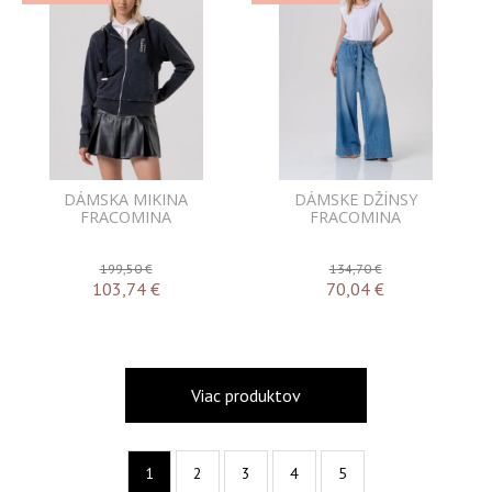
DÁMSKA MIKINA
DÁMSKE DŽÍNSY
FRACOMINA
FRACOMINA
199,50 €
134,70 €
103,74
€
70,04
€
Viac produktov
1
2
3
4
5