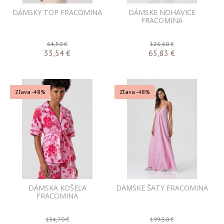
DÁMSKY TOP FRACOMINA
DÁMSKE NOHAVICE
FRACOMINA
64,50 €
126,60 €
33,54
€
65,83
€
Zľava -48%
Zľava -48%
DÁMSKA KOŠEĽA
DÁMSKE ŠATY FRACOMINA
FRACOMINA
134,70 €
199,50 €