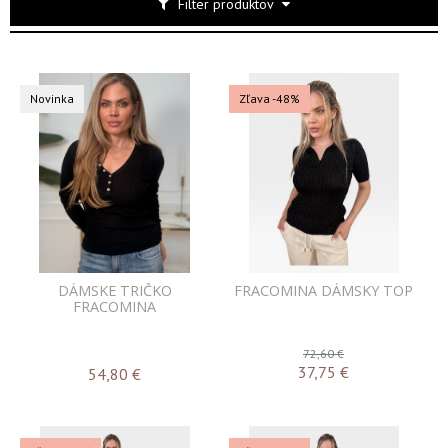
Filter produktov
Novinka
Zľava -48%
DÁMSKE TRIČKO
FRACOMINA DÁMSKY TOP
FRACOMINA
72,60 €
37,75
€
54,80
€