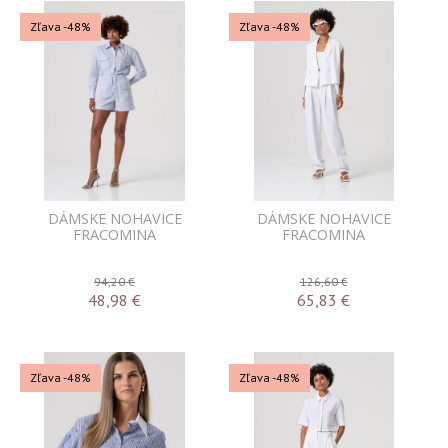
Zľava -48%
Zľava -48%
DÁMSKE NOHAVICE
DÁMSKE NOHAVICE
FRACOMINA
FRACOMINA
94,20 €
126,60 €
48,98
€
65,83
€
Zľava -48%
Zľava -48%