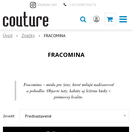
+421908336676
Sledujte nás
Úvod
Značky
FRACOMINA
FRACOMINA
Fracomina – móda pre ženy, ktoré milujú nadčasovosť
a pohodlie. Objavte šaty, kabáty aj ležérne kúsky v
prémiovej kvalite.
Prednastavené
Zoradiť: