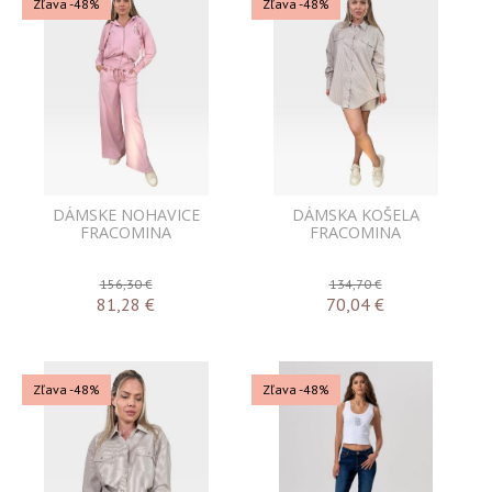
Zľava -48%
Zľava -48%
DÁMSKE NOHAVICE
DÁMSKA KOŠELA
FRACOMINA
FRACOMINA
156,30 €
134,70 €
81,28
€
70,04
€
Zľava -48%
Zľava -48%