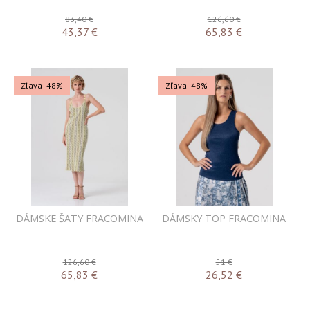
83,40 €
126,60 €
43,37
€
65,83
€
Zľava -48%
Zľava -48%
DÁMSKE ŠATY FRACOMINA
DÁMSKY TOP FRACOMINA
126,60 €
51 €
65,83
€
26,52
€