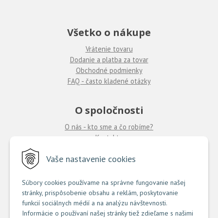
Všetko o nákupe
Vrátenie tovaru
Dodanie a platba za tovar
Obchodné podmienky
FAQ - často kladené otázky
O spoločnosti
O nás - kto sme a čo robíme?
Kontakty
Ponuka práce
u nás
Vaše nastavenie cookies
Predajne COUTURE
Súbory cookies používame na správne fungovanie našej
stránky, prispôsobenie obsahu a reklám, poskytovanie
TU nájdete zoznam našich predajní
funkcií sociálnych médií a na analýzu návštevnosti.
Informácie o používaní našej stránky tiež zdieľame s našimi