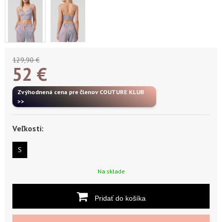
129,90 €
52
€
Zvýhodnená cena pre členov COUTURE KLUB
>>
Veľkosti:
S
Na sklade
Pridať do košíka