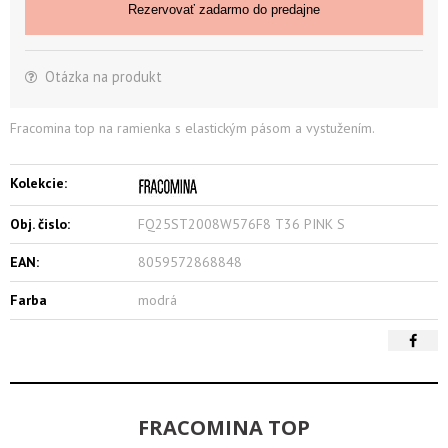
Rezervovať zadarmo do predajne
Otázka na produkt
Fracomina top na ramienka s elastickým pásom a vystužením.
Kolekcie:
Obj. čislo:
FQ25ST2008W576F8 T36 PINK S
EAN:
8059572868848
Farba
modrá
FRACOMINA TOP