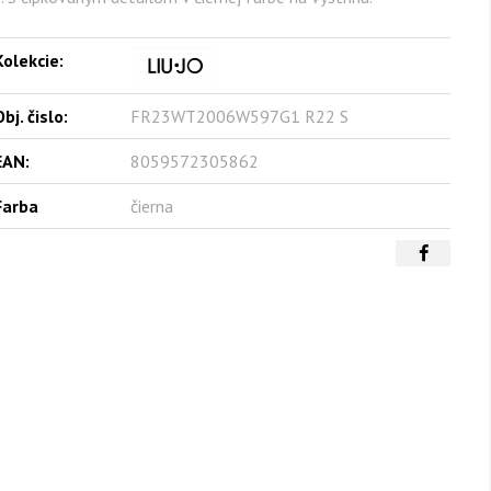
Kolekcie:
bj. čislo:
FR23WT2006W597G1 R22 S
EAN:
8059572305862
Farba
čierna