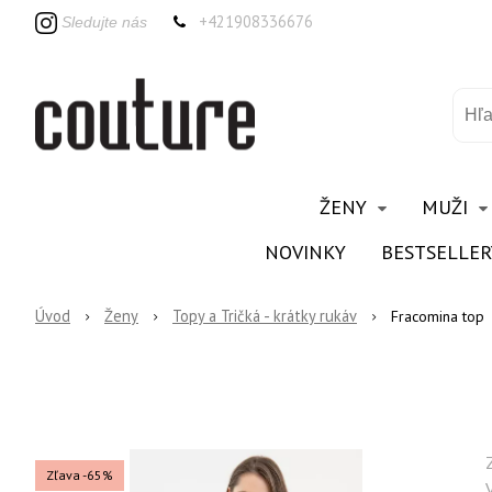
+421908336676
Sledujte nás
ŽENY
MUŽI
NOVINKY
BESTSELLER
Úvod
Ženy
Topy a Tričká - krátky rukáv
Fracomina top
Zľava -65%