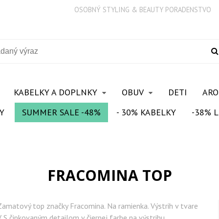
OSOBNÝ STYLING & BEAUTY PORADENSTVO
KABELKY A DOPLNKY
OBUV
DETI
AR
Y
SUMMER SALE -48%
- 30% KABELKY
-38% L
FRACOMINA TOP
Zamatový top značky Fracomina. Na ramienka. Výstrih v tvare
V. S čipkovaným detailom v čiernej farbe na výstrihu.