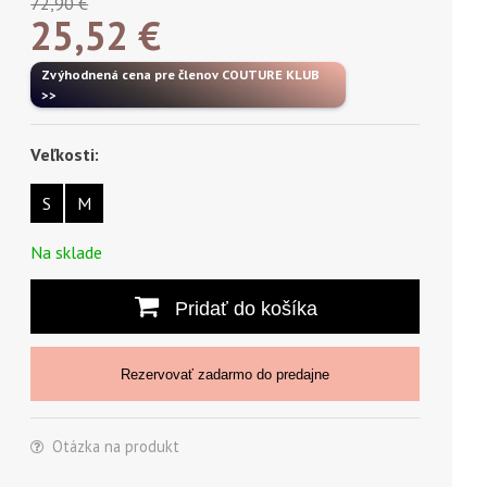
72,90 €
25,52
€
Zvýhodnená cena pre členov COUTURE KLUB
>>
Veľkosti:
S
M
Na sklade
Pridať do košíka
Rezervovať zadarmo do predajne
Otázka na produkt