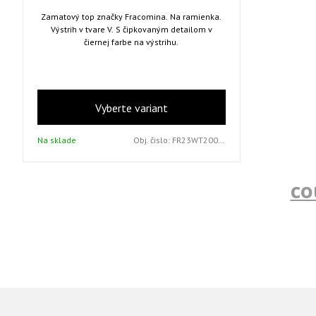
Zamatový top značky Fracomina. Na ramienka.
Výstrih v tvare V. S čipkovaným detailom v
čiernej farbe na výstrihu.
Vyberte variant
Na sklade
Obj. čislo:
FR23WT2006W597G1 R22 S
co