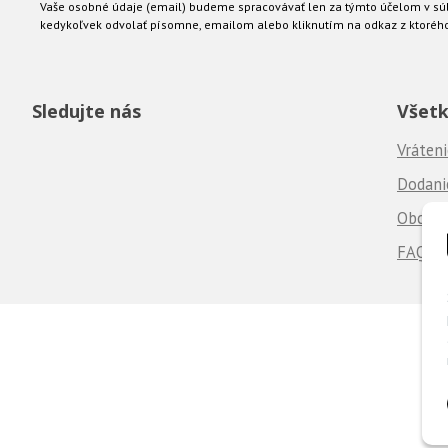
Vaše osobné údaje (email) budeme spracovávať len za týmto účelom v súl
kedykoľvek odvolať písomne, emailom alebo kliknutím na odkaz z ktoréh
Sledujte nás
Všetk
Vráteni
Dodanie
Obchod
FAQ - 