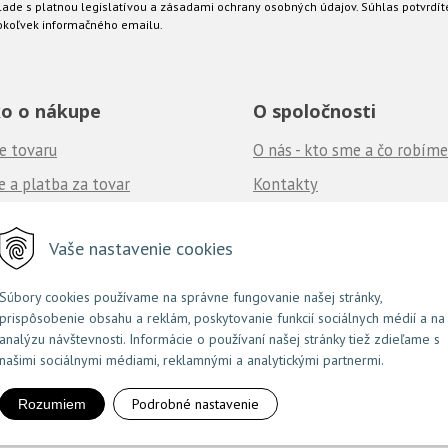
ade s platnou legislatívou a zásadami ochrany osobných údajov. Súhlas potvrdít
okoľvek informačného emailu.
o o nákupe
O spoločnosti
e tovaru
O nás - kto sme a čo robíme
 a platba za tovar
Kontakty
né podmienky
Ponuka práce
u nás
Vaše nastavenie cookies
často kladené otázky
Súbory cookies používame na správne fungovanie našej stránky,
prispôsobenie obsahu a reklám, poskytovanie funkcií sociálnych médií a na
NextShop
e-shop Pohoda Connector
NextCom s.r.o.
© 2026 Couture.sk •
&
by
analýzu návštevnosti. Informácie o používaní našej stránky tiež zdieľame s
našimi sociálnymi médiami, reklamnými a analytickými partnermi.
Podrobné nastavenie
Rozumiem