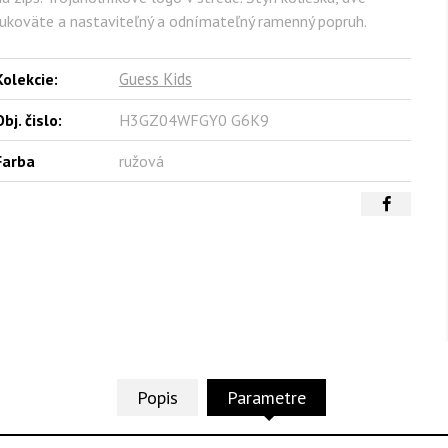
rukoväte a nastaviteľný a odnímateľný ramenný popruh.
Guess Kids
Kolekcie:
bj. čislo:
H3GZ04WFGY0 G6K9
Farba
ružová
Popis
Parametre