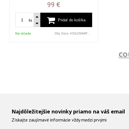
99 €
ks
Na sklade
Obj. čislo:
H3GZ04WFGY0 G6K9
co
Najdôležitejšie novinky priamo na váš email
Získajte zaujímavé informácie vždy medzi prvými