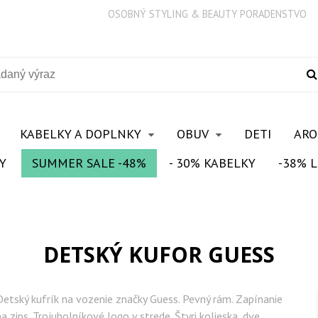
OSOBNÝ STYLING & BEAUTY PORADENSTVO
KABELKY A DOPLNKY
OBUV
DETI
AR
Y
SUMMER SALE -48%
- 30% KABELKY
-38% L
DETSKÝ KUFOR GUESS
Detský kufrík na vozenie značky Guess. Pevný rám. Zapínanie
na zips. Trojuholníkové logo v strede. Štyri kolieska, dve