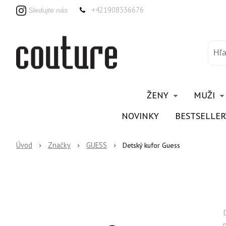
+421908336676
Sledujte nás
ŽENY
MUŽI
NOVINKY
BESTSELLER
Úvod
Značky
GUESS
Detský kufor Guess