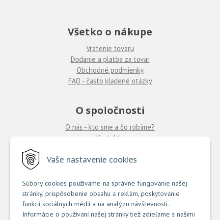
Všetko o nákupe
Vrátenie tovaru
Dodanie a platba za tovar
Obchodné podmienky
FAQ - často kladené otázky
O spoločnosti
O nás - kto sme a čo robíme?
Kontakty
Ponuka práce
u nás
Vaše nastavenie cookies
Predajne COUTURE
Súbory cookies používame na správne fungovanie našej
stránky, prispôsobenie obsahu a reklám, poskytovanie
TU nájdete zoznam našich predajní
funkcií sociálnych médií a na analýzu návštevnosti.
Informácie o používaní našej stránky tiež zdieľame s našimi