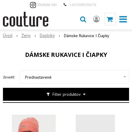
+421908336676
Sledujte nás
Úvod
Ženy
Doplnky
Dámske Rukavice I Čiapky
DÁMSKE RUKAVICE I ČIAPKY
Prednastavené
Zoradiť:
Filter produktov