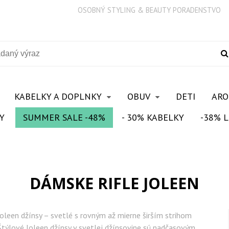
OSOBNÝ STYLING & BEAUTY PORADENSTVO
KABELKY A DOPLNKY
OBUV
DETI
AR
Y
SUMMER SALE -48%
- 30% KABELKY
-38% L
DÁMSKE RIFLE JOLEEN
Joleen džínsy – svetlé s rovným až mierne širším strihom
Štýlové Joleen džínsy v svetlej džínsovine sú nadčasovým