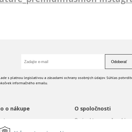
Odoberať
ade s platnou legislatívou a zásadami ochrany osobných údajov. Súhlas potvrdít
okoľvek informačného emailu.
o o nákupe
O spoločnosti
e tovaru
O nás - kto sme a čo robíme
 a platba za tovar
Kontakty