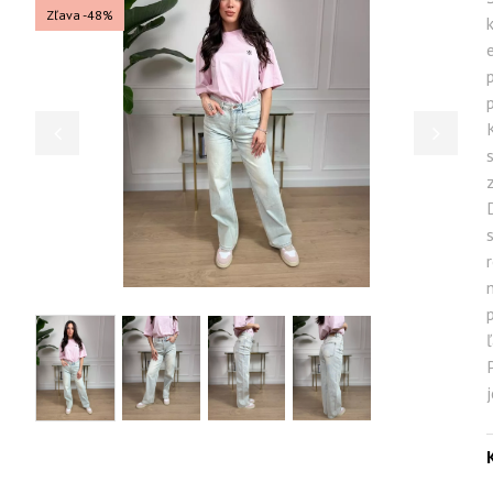
Zľava -48%
r