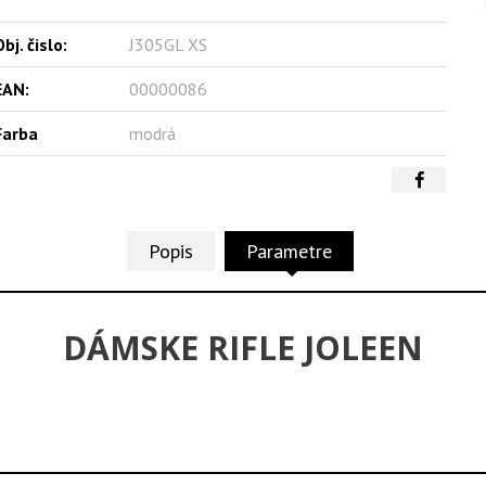
bj. čislo:
J305GL XS
EAN:
00000086
Farba
modrá
Popis
Parametre
DÁMSKE RIFLE JOLEEN