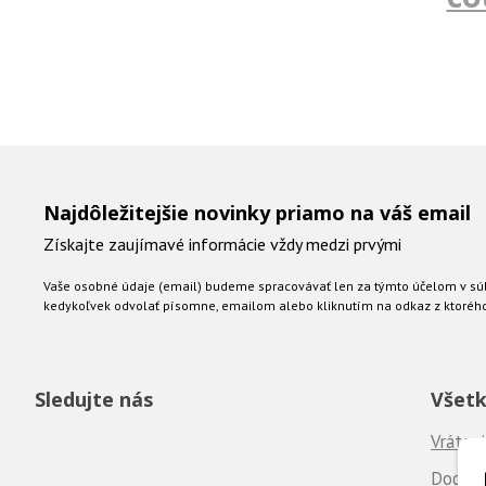
rovný až mierne širší strih
nadčasový dizajn
pohodlné na každodenné nosenie
ľahko kombinovateľné
Perfektný basic kúsok, ktorý nesmie chýbať v
šatníku – jednoduché, štýlové a univerzálne
Najdôležitejšie novinky priamo na váš email
Získajte zaujímavé informácie vždy medzi prvými
Vaše osobné údaje (email) budeme spracovávať len za týmto účelom v súl
kedykoľvek odvolať písomne, emailom alebo kliknutím na odkaz z ktoréh
Sledujte nás
Všetk
Vráteni
Dodanie