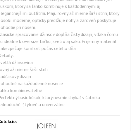
kúskom, ktorý sa ľahko kombinuje s každodennými aj
elegantnejšími outfitmi. Majú rovný až mierne širší strih, ktorý
pôsobí moderne, opticky predlžuje nohy a zároveň poskytuje
pohodlie pri nosení.
Klasické spracovanie džínsov dopĺňa čistý dizajn, vďaka čomu
sú ideálne k oversize tričku, svetru aj saku. Príjemný materiál
zabezpečuje komfort počas celého dňa.
Detaily:
svetlá džínsovina
ovný až mierne širší strih
nadčasový dizajn
pohodlné na každodenné nosenie
ľahko kombinovateľné
Perfektný basic kúsok, ktorý nesmie chýbať v šatníku –
jednoduché, štýlové a univerzálne
Kolekcie: