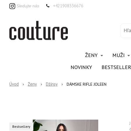
+421908336676
Sledujte nás
ŽENY
MUŽI
NOVINKY
BESTSELLER
Úvod
Ženy
Džínsy
DÁMSKE RIFLE JOLEEN
Bestsellery