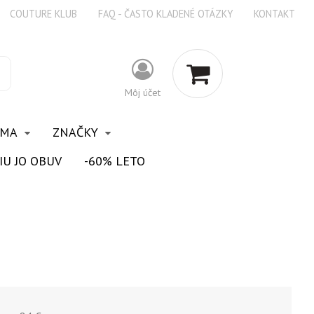
COUTURE KLUB
FAQ - ČASTO KLADENÉ OTÁZKY
KONTAKT
Môj účet
OMA
ZNAČKY
IU JO OBUV
-60% LETO